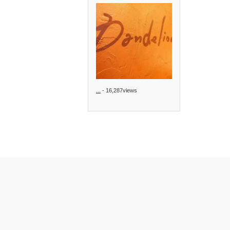
...
- 16,287views