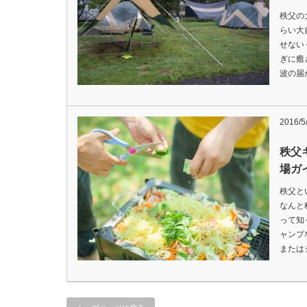
秩父の
らい大
せない
ぎに癒
波の届
2016/5
秩父
場ガ
秩父と
なんと
って知
ャンプ
または