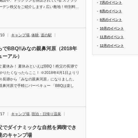
施設や、ドッグランも併設されている スプラッ
7月のイベント
ーデン秩父をご紹介します♪ 広い敷地！特別料…
8月のイベント
9月のイベント
10月のイベント
/10
キャンプ場
,
体験
,
道の駅
11月のイベント
12月のイベント
でBBQ!!みなの親鼻河原（2018年
ューアル）
ぐ夏休み！ 夏休みといえばBBQ！秩父の長瀞で
をやりたくなったらここ！ ※2018年4月1日よりリ
ス長瀞から「みなの親鼻河原」になりました。
親鼻河原で手軽にバーベキュー 「BBQは楽し
/17
キャンプ場
,
宿泊・日帰り温泉
父でダイナミックな自然を満喫でき
滝のキャンプ場