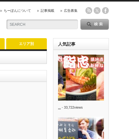
ちーぽんについて
記事掲載
広告募集
エリア別
人気記事
...
- 33,722views