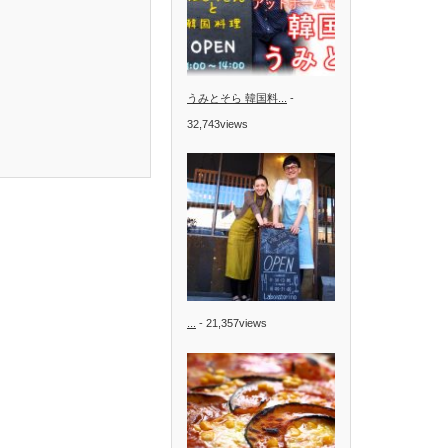
うみとそら 韓国料...
-
32,743views
...
- 21,357views