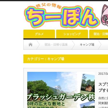
グルメ
ショッピング
宿泊・日帰
宿泊・日帰り温泉
キャンプ場
カテゴリー：キャンプ場
2017/3
スプ
プす
自然に
関東圏