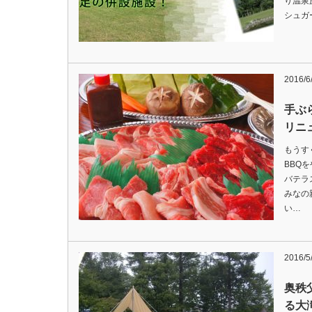
り温泉
シュガ
2016/6
手ぶら
リニ
もうす
BBQ
バテラ
みなの
い…
2016/5
奥秩
る大