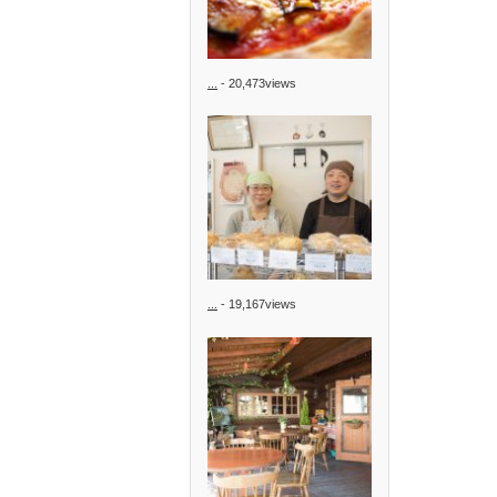
...
- 20,473views
...
- 19,167views