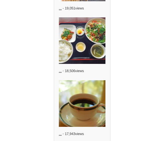
...
- 19,051views
...
- 18,506views
...
- 17,943views