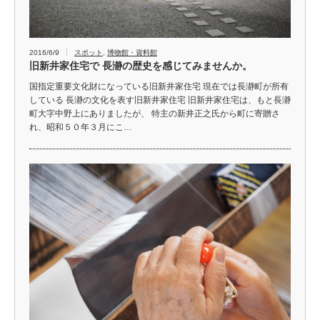
2016/6/9
スポット
,
博物館・資料館
旧新井家住宅で 長瀞の歴史を感じてみませんか。
国指定重要文化財になっている旧新井家住宅 現在では長瀞町が所有
している 長瀞の文化を表す旧新井家住宅 旧新井家住宅は、もと長瀞
町大字中野上にありましたが、 特主の新井正之氏から町に寄贈さ
れ、昭和５０年３月にこ…