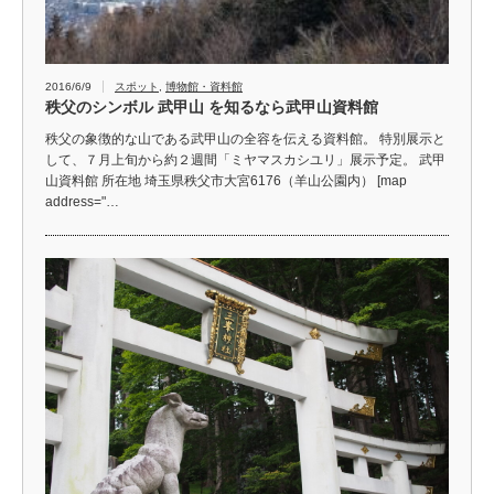
2016/6/9
スポット
,
博物館・資料館
秩父のシンボル 武甲山 を知るなら武甲山資料館
秩父の象徴的な山である武甲山の全容を伝える資料館。 特別展示と
して、７月上旬から約２週間「ミヤマスカシユリ」展示予定。 武甲
山資料館 所在地 埼玉県秩父市大宮6176（羊山公園内） [map
address="…