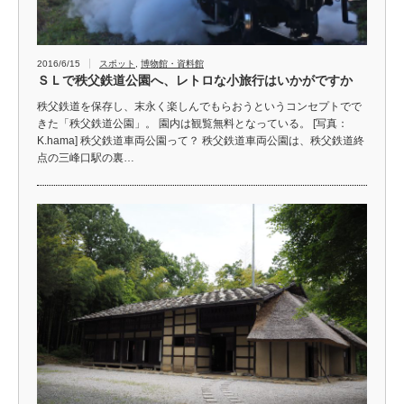
2016/6/15
スポット
,
博物館・資料館
ＳＬで秩父鉄道公園へ、レトロな小旅行はいかがですか
秩父鉄道を保存し、末永く楽しんでもらおうというコンセプトでで
きた「秩父鉄道公園」。 園内は観覧無料となっている。 [写真：
K.hama] 秩父鉄道車両公園って？ 秩父鉄道車両公園は、秩父鉄道終
点の三峰口駅の裏…