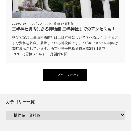
2016/5/19
お寺
,
スポット
,
博物館・資料館
三峰神社境内にある博物館 三峰神社までのアクセスも！
秩父宮記念三峯山博物館とは三峰神社について学べるように さまざ
まな資料を収蔵、展示している博物館です。 信仰についての資料は
常時展示されています。所在地埼玉県秩父市三峰298-1設立
1976（(昭和５１年）11月開館時間…
トップページに戻る
カテゴリー一覧
カ
テ
ゴ
リ
ー