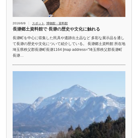
2016/6/9
スポット
,
博物館・資料館
長瀞郷土資料館で 長瀞の歴史や文化に触れる
長瀞町を中心に収集した民具や遺跡出土品など 多彩な展示品を通し
て長瀞の歴史や文化について紹介している。 長瀞郷土資料館 所在地
埼玉県秩父郡長瀞町長瀞1164 [map address="埼玉県秩父郡長瀞町
長瀞…