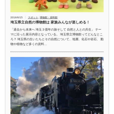
2016/6/15
スポット
,
博物館・資料館
埼玉県立自然の博物館は 家族みんなが楽しめる！
「過去から未来へ 埼玉３億年の旅そして 自然と人との共生」 テー
マに沿った展示内容となっている。 埼玉県立博物館ってどんなとこ
ろ？ 埼玉県の生いたちとその自然について、地層、化石や岩石、 動
物や植物など多くの資料…