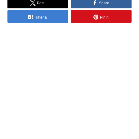
Post
Share
Hatena
Pin it