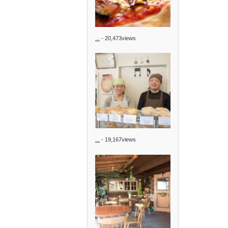
...
- 20,473views
...
- 19,167views