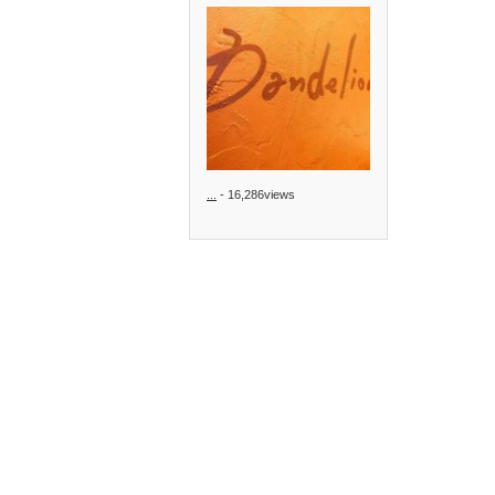
...
- 16,286views