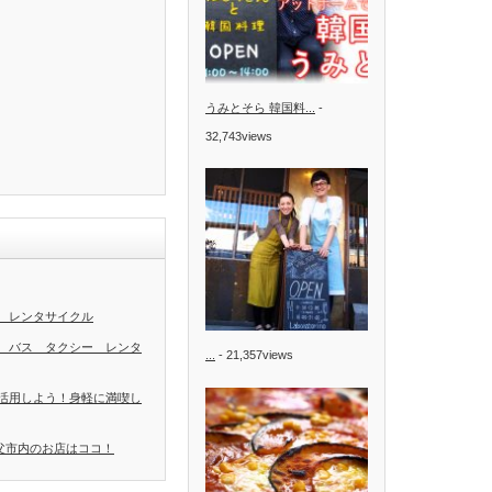
うみとそら 韓国料...
-
32,743views
 レンタサイクル
 バス タクシー レンタ
...
- 21,357views
活用しよう！身軽に満喫し
秩父市内のお店はココ！