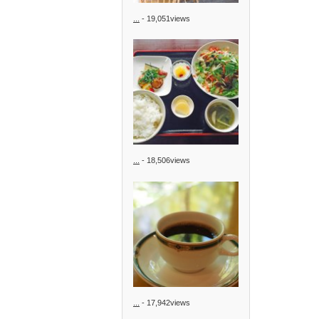
...
- 19,051views
...
- 18,506views
...
- 17,942views