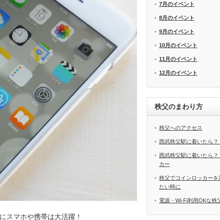
7月のイベント
8月のイベント
9月のイベント
10月のイベント
11月のイベント
12月のイベント
秩父のまわり方
秩父へのアクセス
西武秩父駅に着いたら？
西武秩父駅に着いたら？
カー
秩父でコインロッカーを
たい時に
電源・Wi-Fi利用OKな
にスマホや携帯は大活躍！