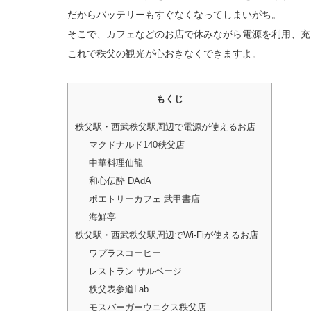
だからバッテリーもすぐなくなってしまいがち。
そこで、カフェなどのお店で休みながら電源を利用、充
これで秩父の観光が心おきなくできますよ。
もくじ
秩父駅・西武秩父駅周辺で電源が使えるお店
マクドナルド140秩父店
中華料理仙龍
和心伝酔 DAdA
ポエトリーカフェ 武甲書店
海鮮亭
秩父駅・西武秩父駅周辺でWi-Fiが使えるお店
ワプラスコーヒー
レストラン サルベージ
秩父表参道Lab
モスバーガーウニクス秩父店