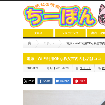
グルメ
ショッピング
宿泊・日帰
スポット
電源・Wi-Fi利用OKな秩父
電源・Wi-Fi利用OKな秩父市内のお店はココ！
2015/12/5
更新日 2018/6/29
スポット
秩
Post
Share
Hatena
Pin it