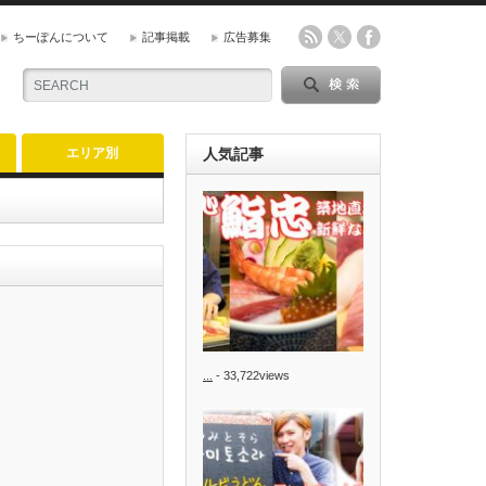
ちーぽんについて
記事掲載
広告募集
エリア別
人気記事
...
- 33,722views