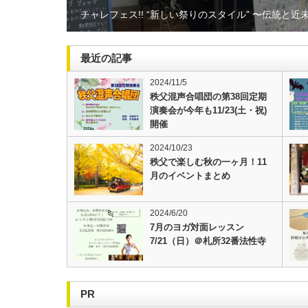
チャレフェス!! “新しい祭りのスタイル” 〜伝統と近
最近の記事
2024/11/5
秩父混声合唱団の第38回定期
演奏会が今年も11/23(土・祝)
開催
2024/10/23
秩父で楽しむ秋の一ヶ月！11
月のイベントまとめ
2024/6/20
7月のヨガ対面レッスン
7/21（日）＠札所32番法性寺
PR