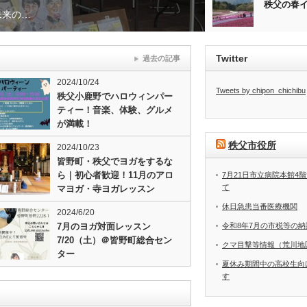
秩父の春
未来の…
Twitter
過去の記事
2024/10/24
Tweets by chipon_chichibu
秩父小鹿野でハロウィンパー
ティー！音楽、体験、グルメ
が満載！
秩父市役所
2024/10/23
皆野町・秩父でヨガをするな
ら｜初心者歓迎！11月のアロ
7月21日市立病院本館4
て
マヨガ・寺ヨガレッスン
休日急患当番医療機関
2024/6/20
令和8年7月の市税等の納
7月のヨガ対面レッスン
7/20（土）＠皆野町総合セン
クマ目撃等情報（荒川地
ター
夏休み期間中の高校生向
す