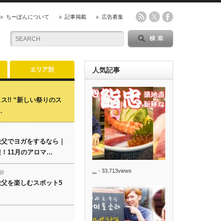
ちーぽんについて
記事掲載
広告募集
エリア別
人気記事
ス!! “新しい祭りのス
…
秩父でヨガをするなら｜
！11月のアロマ…
...
- 33,713views
験
父を楽しむスポット5