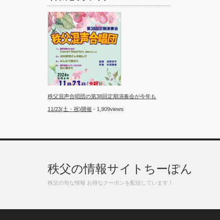
秩父混声合唱団の第38回定期演奏会が今年も
11/23(土・祝)開催
- 1,909views
秩父の情報サイトちーぽん
秩父の旬な情報 お得なクーポンを配信しています！