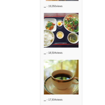
...
- 19,050views
...
- 18,504views
...
- 17,934views