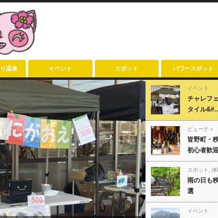
り温泉
イベント
スポット
パワースポット
イベント
チャレフェ
タイル&#
ビューティ
皆野町・
初心者歓迎
スポット
,
体
雨の日も秩
選
イベント