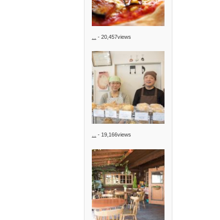
...
- 20,457views
...
- 19,166views