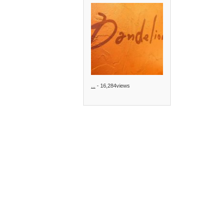
...
- 16,284views