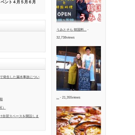
イベント４月５月６月
うみとそら 韓国料...
-
32,738views
階で発生した漏水事故につい
...
- 21,355views
期
区）
け自習スペースを開設しま