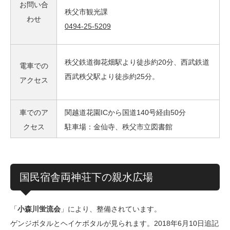
お問い合
秩父市観光課
わせ
0494-25-5209
秩父鉄道御花畑駅より徒歩約20分、西武鉄道
電車での
西武秩父駅より徒歩約25分。
アクセス
車でのア
関越道花園ICから国道140号経由50分
クセス
駐車場：金仙寺、秩父市立図書館
国民宿舎両神荘下の親水広場
「
小森川蛍流会
」により、整備されています。
ゲンジボタルとヘイケボタルが見られます。2018年6月10日追記