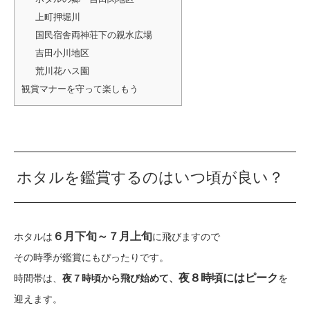
上町押堀川
国民宿舎両神荘下の親水広場
吉田小川地区
荒川花ハス園
観賞マナーを守って楽しもう
ホタルを鑑賞するのはいつ頃が良い？
６月下旬～７月上旬
ホタルは
に飛びますので
その時季が鑑賞にもぴったりです。
夜８時頃にはピーク
時間帯は、
夜７時頃から飛び始めて、
を
迎えます。