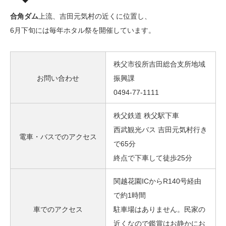
合角ダム
上流、吉田元気村の近くに位置し、
6月下旬には毎年ホタル祭を開催しています。
秩父市役所吉田総合支所地域
お問い合わせ
振興課
0494-77-1111
秩父鉄道 秩父駅下車
西武観光バス 吉田元気村行き
電車・バスでのアクセス
で65分
終点で下車して徒歩25分
関越花園ICからR140号経由
で約1時間
車でのアクセス
駐車場はありません。民家の
近くなので鑑賞はお静かにお