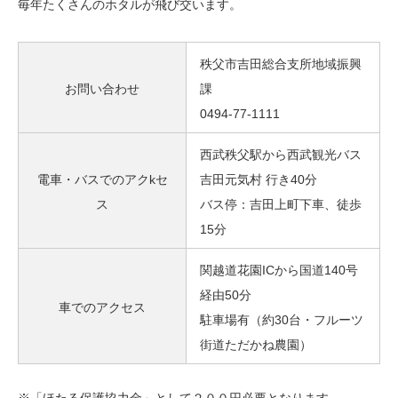
毎年たくさんのホタルが飛び交います。
秩父市吉田総合支所地域振興
お問い合わせ
課
0494-77-1111
西武秩父駅から西武観光バス
電車・バスでのアクkセ
吉田元気村 行き40分
ス
バス停：吉田上町下車、徒歩
15分
関越道花園ICから国道140号
経由50分
車でのアクセス
駐車場有（約30台・フルーツ
街道ただかね農園）
※「ほたる保護協力金」として２００円必要となります。