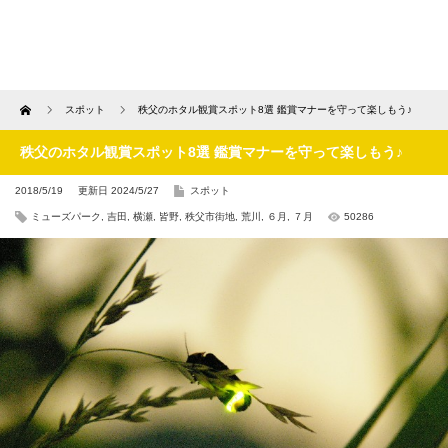
Home
スポット
秩父のホタル観賞スポット8選 鑑賞マナーを守って楽しもう♪
秩父のホタル観賞スポット8選 鑑賞マナーを守って楽しもう♪
2018/5/19
更新日 2024/5/27
スポット
ミューズパーク
,
吉田
,
横瀬
,
皆野
,
秩父市街地
,
荒川
,
６月
,
７月
50286