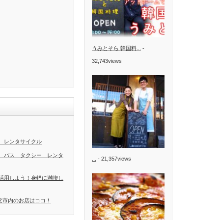
うみとそら 韓国料...
-
32,743views
 レンタサイクル
 バス タクシー レンタ
...
- 21,357views
活用しよう！身軽に満喫し
秩父市内のお店はココ！