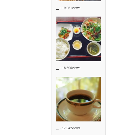
...
- 19,051views
...
- 18,506views
...
- 17,942views