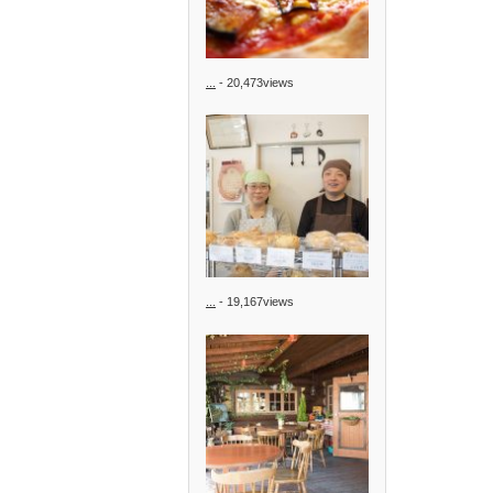
...
- 20,473views
...
- 19,167views