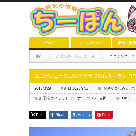
グルメ
ショッピング
宿泊・日帰
お酒が楽しめる
,
グルメ
ユニオンエース
ユニオンエースゴルフクラブのレストラン ロ
2018/3/29
更新日 2021/9/17
お酒が楽しめる
,
グ
お子様といっしょ
,
ディナー
,
ランチ
,
吉田
9361
Post
Share
Hatena
Pin it