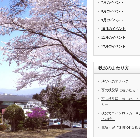
7月のイベント
8月のイベント
9月のイベント
10月のイベント
11月のイベント
12月のイベント
秩父のまわり方
秩父へのアクセス
西武秩父駅に着いたら？
西武秩父駅に着いたら？
カー
秩父でコインロッカーを
たい時に
電源・Wi-Fi利用OKな