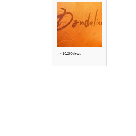
...
- 16,286views