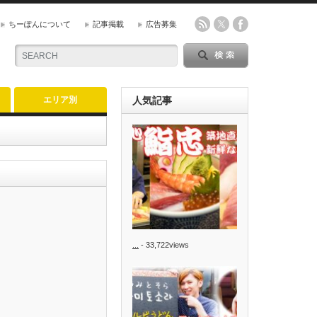
ちーぽんについて
記事掲載
広告募集
エリア別
人気記事
...
- 33,722views