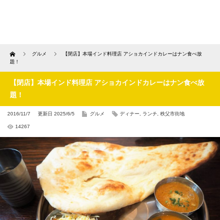
Home
グルメ
【閉店】本場インド料理店 アショカインドカレーはナン食べ放
題！
【閉店】本場インド料理店 アショカインドカレーはナン食べ放
題！
2016/11/7
更新日 2025/6/5
グルメ
ディナー
,
ランチ
,
秩父市街地
14267