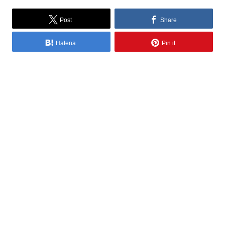
Post
Share
Hatena
Pin it