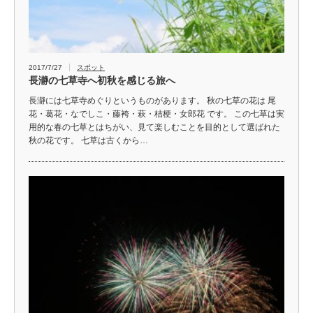
2017/7/27
スポット
長瀞の七草寺へ初秋を感じる旅へ
長瀞には七草寺めぐりというものがあります。 秋の七草の花は 尾
花・葛花・なでしこ・藤袴・萩・桔梗・女郎花 です。 この七草は実
用的な春の七草とはちがい、見て楽しむことを目的として選ばれた
秋の花です。 七草は古くから…