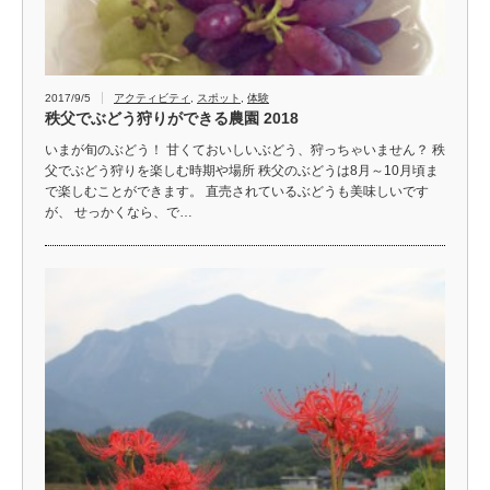
2017/9/5
アクティビティ
,
スポット
,
体験
秩父でぶどう狩りができる農園 2018
いまが旬のぶどう！ 甘くておいしいぶどう、狩っちゃいません？ 秩
父でぶどう狩りを楽しむ時期や場所 秩父のぶどうは8月～10月頃ま
で楽しむことができます。 直売されているぶどうも美味しいです
が、 せっかくなら、で…