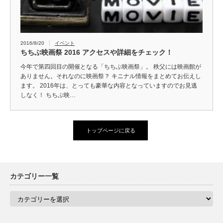
2016/8/20
イベント
ちちぶ映画祭 2016 アクセスや詳細をチェック！
今年で第四回目の開催となる「ちちぶ映画祭」。 秩父には映画館が
ありません。それなのに映画祭？ キニナル情報をまとめてお伝えし
ます。 2016年は、とっても豪華な内容となっていますのでお見逃
しなく！ ちちぶ映…
トップページに戻る
カテゴリー一覧
カ
テ
ゴ
リ