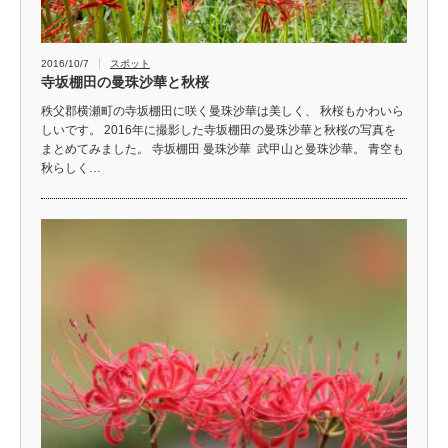
2016/10/7
スポット
寺坂棚田の曼珠沙華と秋桜
秩父郡横瀬町の寺坂棚田に咲く曼珠沙華は美しく、 秋桜もかわいら
しいです。 2016年に撮影した寺坂棚田の曼珠沙華と秋桜の写真を
まとめてみました。 寺坂棚田 曼珠沙華 武甲山と曼珠沙華。 青空も
秋らしく…