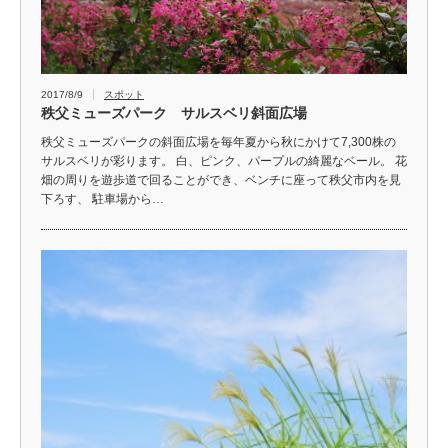
2017/8/9
スポット
秩父ミューズパーク サルスベリ斜面広場
秩父ミューズパークの斜面広場を毎年夏から秋にかけて7,300株の
サルスベリが彩ります。 白、ピンク、パープルの綺麗なベール。 花
畑の周りを遊歩道で回ることができ、ベンチに座って秩父市内を見
下ろす、 駐車場から…