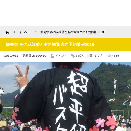
Home
イベント
龍勢祭 あの花龍勢と有料観覧席の予約情報2018
龍勢祭 あの花龍勢と有料観覧席の予約情報2018
2017/9/11
更新日 2018/9/10
イベント
お祭り
,
吉田
,
１０月
4658