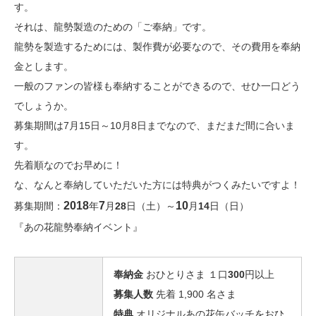
す。
それは、龍勢製造のための「ご奉納」です。
龍勢を製造するためには、製作費が必要なので、その費用を奉納
金とします。
一般のファンの皆様も奉納することができるので、せひ一口どう
でしょうか。
募集期間は7月15日～10月8日までなので、まだまだ間に合いま
す。
先着順なのでお早めに！
な、なんと奉納していただいた方には特典がつくみたいですよ！
2018
7
10
募集期間：
年
月
28
日（土）～
月
14
日（日）
『あの花龍勢奉納イベント』
奉納金
おひとりさま １口
300
円以上
募集人数
先着 1,900 名さま
特典
オリジナルあの花缶バッチをおひ