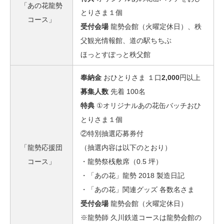
「あの花龍勢
とりさま１個
コース」
受付会場
龍勢会館（火曜定休日）、秩
父観光情報館、道の駅ちちぶ
ほっとすぽっと秩父館
奉納金
おひとりさま １口
2,000
円以上
募集人数
先着 100名
特典
①オリジナルあの花缶バッチおひ
とりさま１個
②特別抽選応募券付
「龍勢応援団
（抽選内容は以下のとおり）
コース」
・龍勢祭桟敷席（0.5 坪）
・「あの花」龍勢 2018 製造日記
・「あの花」関連グッズ 各数名さま
受付会場
龍勢会館（火曜定休日）
※龍勢師 久川鉄道コースは龍勢会館の