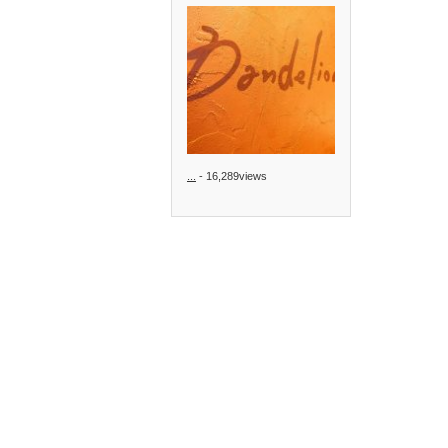
...
- 16,289views