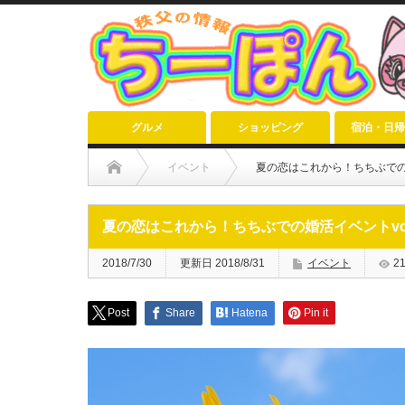
グルメ
ショッピング
宿泊・日帰
イベント
夏の恋はこれから！ちちぶでの婚
夏の恋はこれから！ちちぶでの婚活イベントvol
2018/7/30
更新日 2018/8/31
イベント
2
Post
Share
Hatena
Pin it