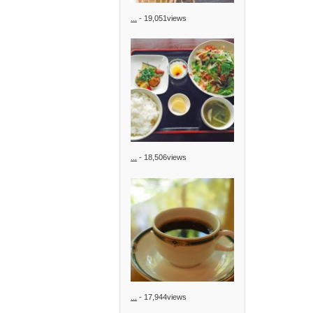
...
- 19,051views
...
- 18,506views
...
- 17,944views