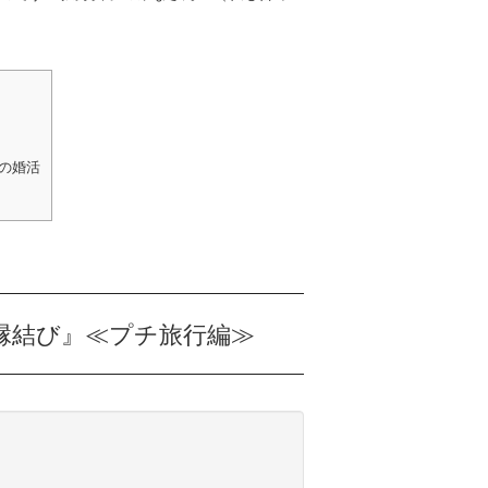
の婚活
縁結び』≪プチ旅行編≫