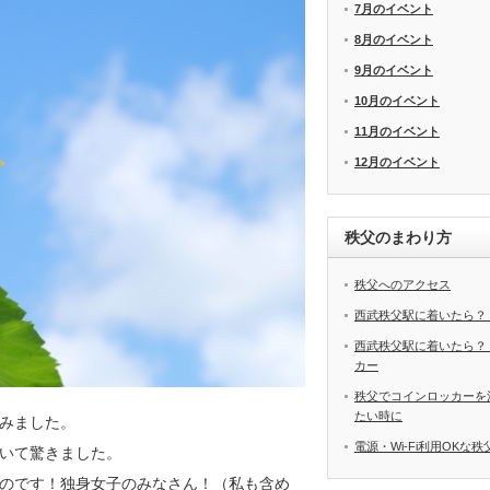
7月のイベント
8月のイベント
9月のイベント
10月のイベント
11月のイベント
12月のイベント
秩父のまわり方
秩父へのアクセス
西武秩父駅に着いたら？
西武秩父駅に着いたら？
カー
秩父でコインロッカーを
たい時に
みました。
電源・Wi-Fi利用OKな
いて驚きました。
のです！独身女子のみなさん！（私も含め