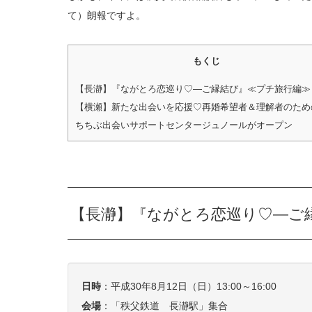
て）朗報ですよ。
もくじ
【長瀞】『ながとろ恋巡り♡―ご縁結び』≪プチ旅行編≫
【横瀬】新たな出会いを応援♡再婚希望者＆理解者のため
ちちぶ出会いサポートセンタージュノールがオープン
【長瀞】『ながとろ恋巡り♡―ご
日時
：平成30年8月12日（日）13:00～16:00
会場
：「秩父鉄道 長瀞駅」集合