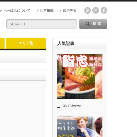
ちーぽんについて
記事掲載
広告募集
エリア別
人気記事
...
- 33,723views