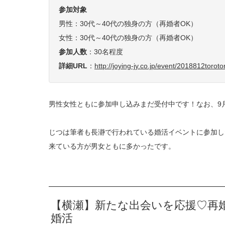
参加対象
男性：30代～40代の独身の方（再婚者OK）
女性：30代～40代の独身の方（再婚者OK）
参加人数
：30名程度
詳細URL
：
http://joying-jy.co.jp/event/2018812toroto
男性女性ともに参加申し込みまだ受付中です！なお、9月16日
じつは筆者も長瀞で行われている婚活イベントに参加し
来ている方が男女ともに多かったです。
【横瀬】新たな出会いを応援♡再
婚活