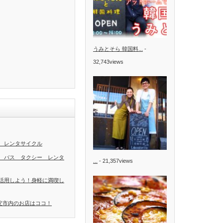
うみとそら 韓国料...
-
32,743views
 レンタサイクル
 バス タクシー レンタ
...
- 21,357views
活用しよう！身軽に満喫し
秩父市内のお店はココ！