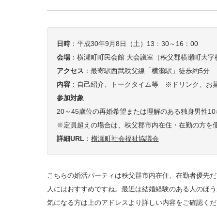
日時
：平成30年9月8日（土）13：30～16：00
会場
：横瀬町町民会館 大会議室（秩父郡横瀬町大字横瀬
アクセス
：最寄駅西武秩父線「横瀬駅」徒歩約5分
内容
：自己紹介、トークタイム等 ※ドリンク、お
参加対象
20～45歳位の再婚希望または理解のある独身男性10
※定員超えの場合は、秩父郡市内在住・在勤の方を
詳細URL
：
横瀬町社会福祉協議会
こちらの婚活パーティは秩父群市内在住、在勤者優先だ
人にはおすすめですね。最近は結婚経験のある人のほう
気になる方は上のアドレスより詳しい内容をご確認くだ