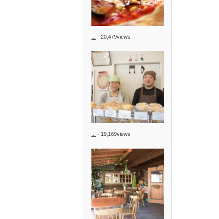
...
- 20,479views
...
- 19,169views