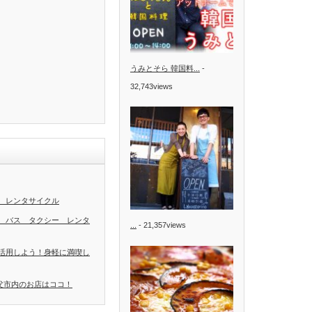
うみとそら 韓国料...
-
32,743views
 レンタサイクル
 バス タクシー レンタ
...
- 21,357views
活用しよう！身軽に満喫し
秩父市内のお店はココ！