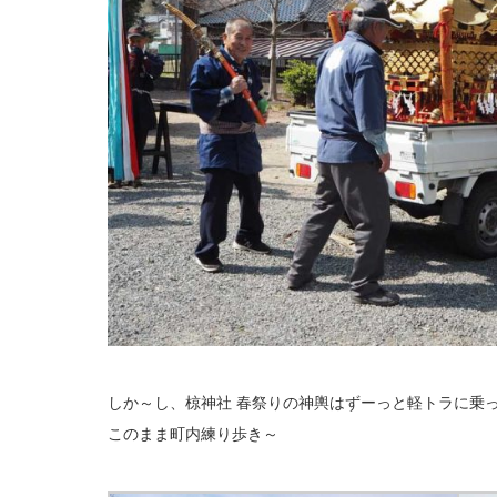
しか～し、椋神社 春祭りの神輿はずーっと軽トラに乗
このまま町内練り歩き～