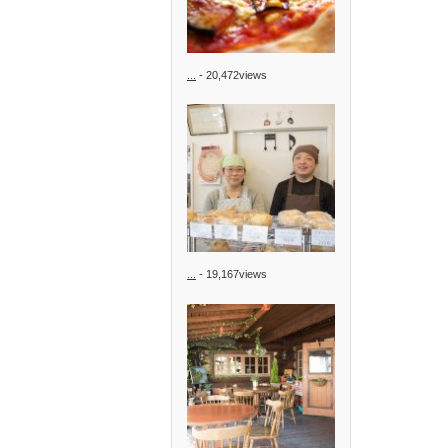
...
- 20,472views
...
- 19,167views