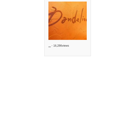
...
- 16,286views