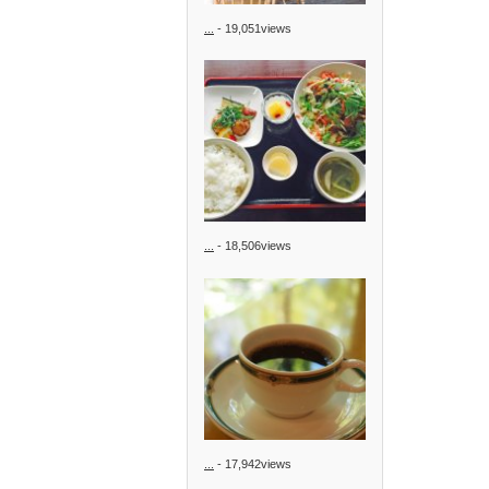
...
- 19,051views
...
- 18,506views
...
- 17,942views