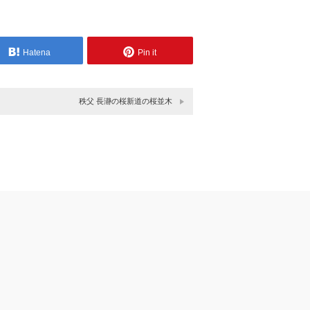
Hatena
Pin it
秩父 長瀞の桜新道の桜並木