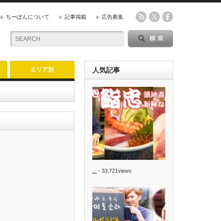
ちーぽんについて
記事掲載
広告募集
エリア別
人気記事
...
- 33,721views