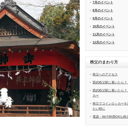
7月のイベント
8月のイベント
9月のイベント
10月のイベント
11月のイベント
12月のイベント
秩父のまわり方
秩父へのアクセス
西武秩父駅に着いたら？
西武秩父駅に着いたら？
カー
秩父でコインロッカーを
たい時に
電源・Wi-Fi利用OKな
、