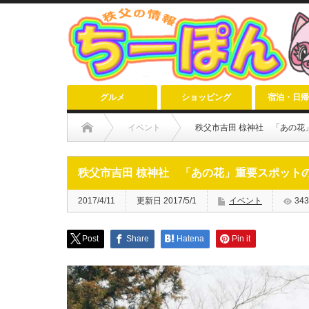
グルメ
ショッピング
宿泊・日帰
イベント
秩父市吉田 椋神社 「あの花
秩父市吉田 椋神社 「あの花」重要スポット
2017/4/11
更新日 2017/5/1
イベント
343
Post
Share
Hatena
Pin it