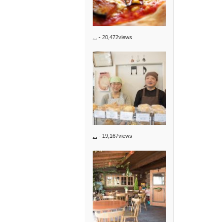
...
- 20,472views
...
- 19,167views