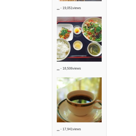
...
- 19,051views
...
- 18,506views
...
- 17,941views