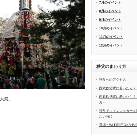
7月のイベント
8月のイベント
9月のイベント
10月のイベント
11月のイベント
12月のイベント
秩父のまわり方
秩父へのアクセス
西武秩父駅に着いたら？
西武秩父駅に着いたら？
大祭。
カー
秩父でコインロッカーを
たい時に
電源・Wi-Fi利用OKな