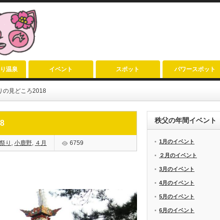
り温泉
イベント
スポット
パワースポット
の見どころ2018
秩父の年間イベント
8
1月のイベント
祭り
,
小鹿野
,
４月
6759
２月のイベント
3月のイベント
4月のイベント
5月のイベント
6月のイベント