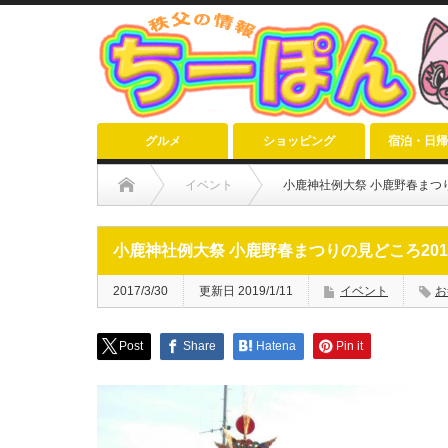
グルメ
ショッピング
宿泊・日帰
イベント
小鹿神社例大祭 小鹿野春まつり
小鹿神社例大祭 小鹿野春まつりの見どころ201
2017/3/30
更新日 2019/1/11
イベント
お
Post
Share
Hatena
Pin it