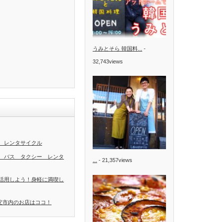
うみとそら 韓国料...
-
32,743views
 レンタサイクル
 バス タクシー レンタ
...
- 21,357views
活用しよう！身軽に満喫し
秩父市内のお店はココ！