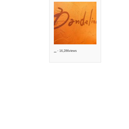
...
- 16,286views