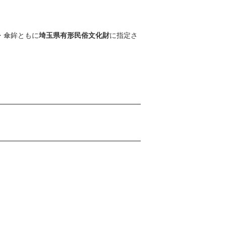
・傘鉾ともに
埼玉県有形民俗文化財
に指定さ