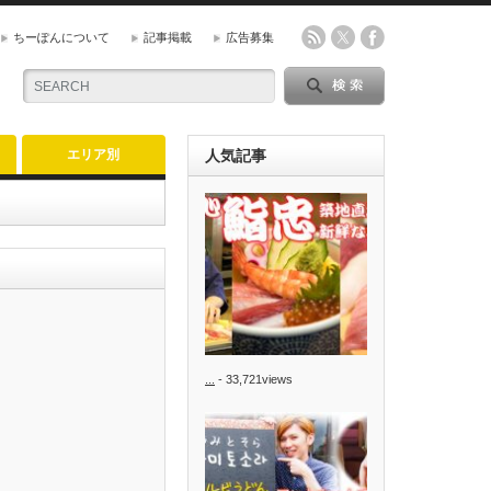
ちーぽんについて
記事掲載
広告募集
エリア別
人気記事
...
- 33,721views