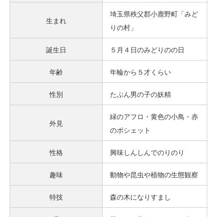
埼玉県秩父郡小鹿野町「みど
生まれ
りの村」
誕生日
５月４日のみどりのの日
年齢
年輪から５才くらい
性別
たぶん男の子の妖精
緑のアフロ・黄色の小鳥・赤
外見
のポシェット
性格
興味しんしんでのりのり
趣味
動物や昆虫や植物の生態観察
特技
森の木になりすまし