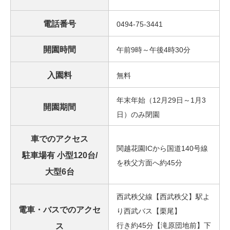
電話番号
0494-75-3441
開園時間
午前9時～午後4時30分
入園料
無料
年末年始（12月29日～1月3
開園期間
日）のみ閉園
車でのアクセス
関越花園ICから国道140号線
駐車場有 小型120台/
を秩父方面へ約45分
大型6台
西武秩父線【西武秩父】駅よ
電車・バスでのアクセ
り西武バス【栗尾】
行き約45分【滝原団地前】下
ス