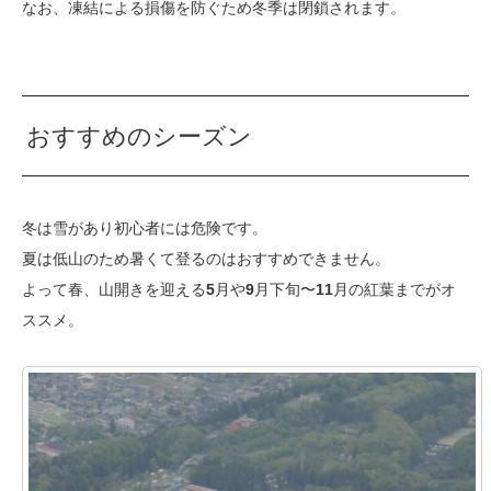
なお、凍結による損傷を防ぐため冬季は閉鎖されます。
おすすめのシーズン
冬は雪があり初心者には危険です。
夏は低山のため暑くて登るのはおすすめできません。
よって春、山開きを迎える
5
月や
9
月下旬〜
11
月の紅葉までがオ
ススメ。