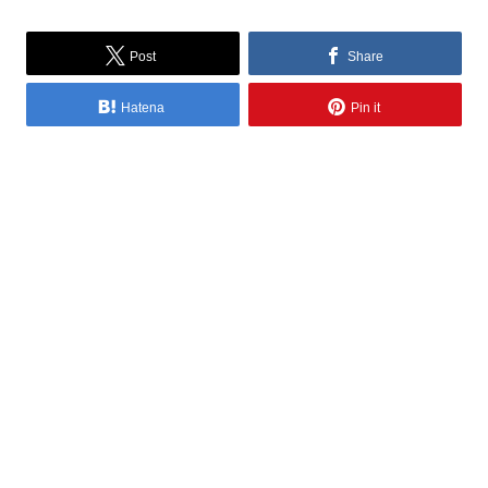
Post
Share
Hatena
Pin it