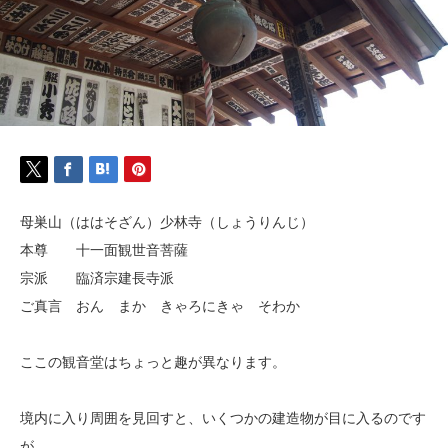
母巣山（ははそざん）少林寺（しょうりんじ）
本尊 十一面観世音菩薩
宗派 臨済宗建長寺派
ご真言 おん まか きゃろにきゃ そわか
ここの観音堂はちょっと趣が異なります。
境内に入り周囲を見回すと、いくつかの建造物が目に入るのです
が、