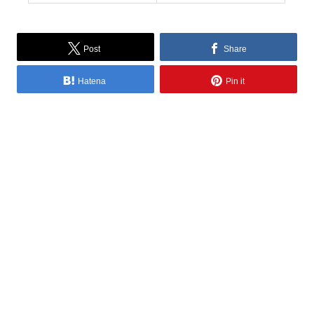
Post
Share
Hatena
Pin it