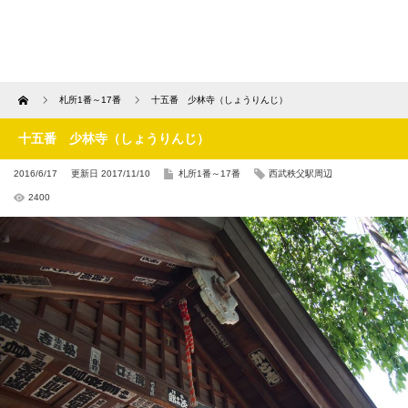
Home
札所1番～17番
十五番 少林寺（しょうりんじ）
十五番 少林寺（しょうりんじ）
2016/6/17
更新日 2017/11/10
札所1番～17番
西武秩父駅周辺
2400