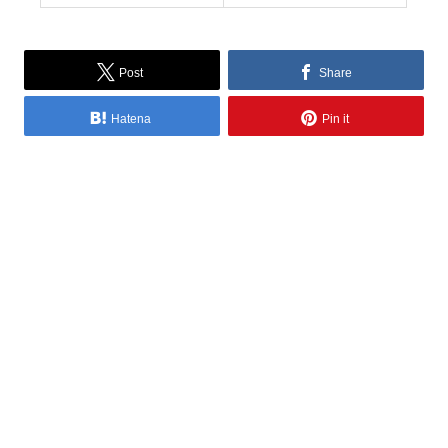
Post
Share
Hatena
Pin it