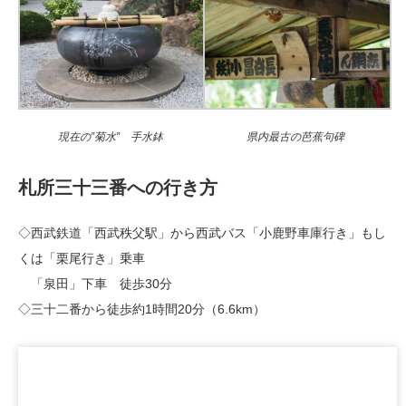
現在の”菊水” 手水鉢
県内最古の芭蕉句碑
札所三十三番への行き方
◇西武鉄道「西武秩父駅」から西武バス「小鹿野車庫行き」もし
くは「栗尾行き」乗車
「泉田」下車 徒歩30分
◇三十二番から徒歩約1時間20分（6.6km）