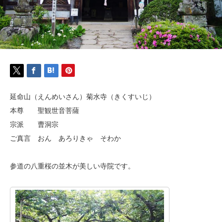
延命山（えんめいさん）菊水寺（きくすいじ）
本尊 聖観世音菩薩
宗派 曹洞宗
ご真言 おん あろりきゃ そわか
参道の八重桜の並木が美しい寺院です。