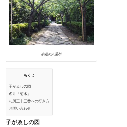
参道の八重桜
もくじ
子がゑしの図
名井「菊水」
札所三十三番への行き方
お問い合わせ
子がゑしの図