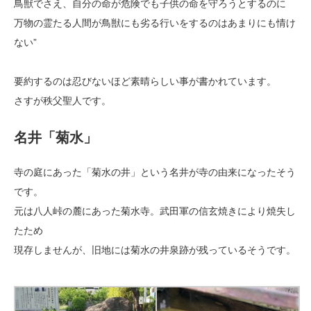
鳥獣でさえ、自分の命が危険でも子供の命を守ろうとするのに
万物の霊たる人間が鳥獣にも劣る行いをするのはあまりにも情け
ない”
要約するのは忍びないほど素晴らしい事が書かれています。
さすが秩父聖人です。
名井「菊水」
寺の庭にあった「菊水の井」という名井が寺の由来になったそう
です。
元は八人峠の麓にあった菊水寺。武田軍の信玄焼きにより焼失し
たため
現存しませんが、旧地には菊水の井泉跡が残っているそうです。