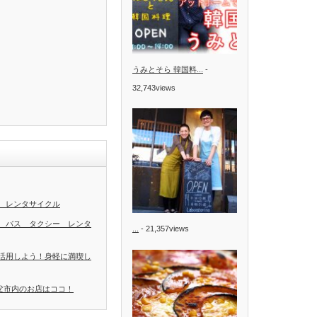
うみとそら 韓国料...
-
32,743views
 レンタサイクル
 バス タクシー レンタ
...
- 21,357views
活用しよう！身軽に満喫し
秩父市内のお店はココ！