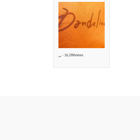
...
- 16,288views