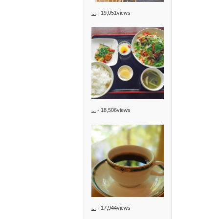
...
- 19,051views
...
- 18,506views
...
- 17,944views