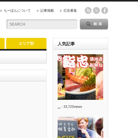
ちーぽんについて
記事掲載
広告募集
エリア別
人気記事
...
- 33,723views