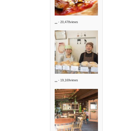
...
- 20,478views
...
- 19,169views