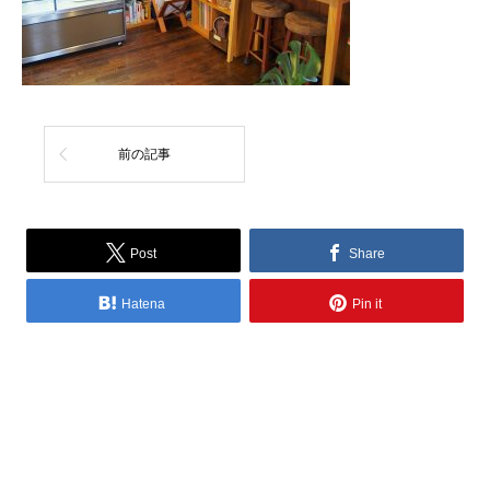
前の記事
Post
Share
Hatena
Pin it