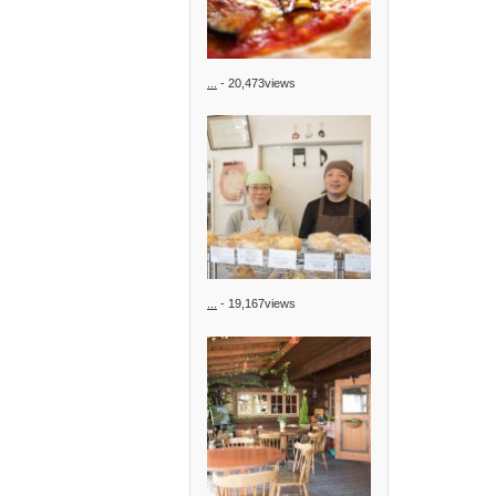
...
- 20,473views
...
- 19,167views