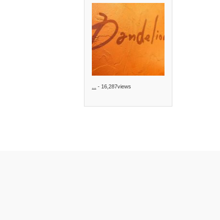
...
- 16,287views