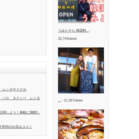
うみとそら 韓国料...
-
32,743views
 レンタサイクル
 バス タクシー レンタ
...
- 21,357views
活用しよう！身軽に満喫し
秩父市内のお店はココ！