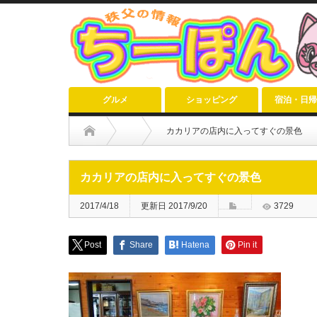
グルメ
ショッピング
宿泊・日帰
カカリアの店内に入ってすぐの景色
カカリアの店内に入ってすぐの景色
2017/4/18
更新日 2017/9/20
3729
Post
Share
Hatena
Pin it