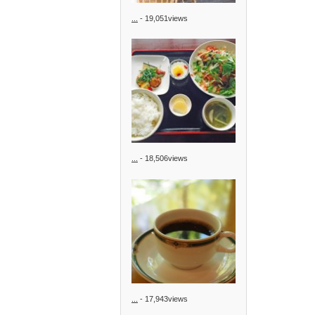
...
- 19,051views
...
- 18,506views
...
- 17,943views