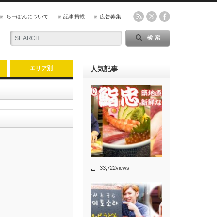
ちーぽんについて
記事掲載
広告募集
エリア別
人気記事
...
- 33,722views