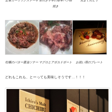
定番ガーリックステーキ
骨付き子羊の香草パン粉
気まぐれピザ
焼き
牡蠣のバター醤油ソテー
マグロとアボカドボート
お祝い用のプレート
どれもこれも、とーっても美味しそうです…！！！