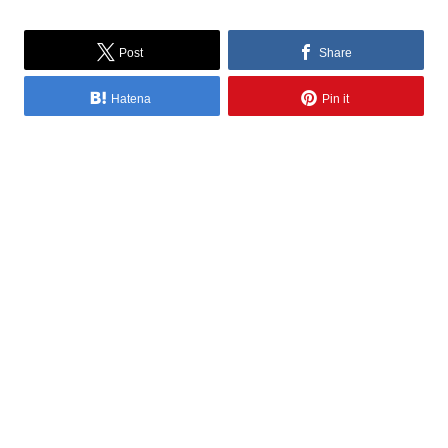
Post
Share
Hatena
Pin it