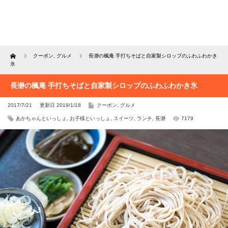
Home
クーポン
,
グルメ
長瀞の楓庵 手打ちそばと自家製シロップのふわふわかき
氷
長瀞の楓庵 手打ちそばと自家製シロップのふわふわかき氷
2017/7/21
更新日 2019/1/18
クーポン
,
グルメ
あかちゃんといっしょ
,
お子様といっしょ
,
スイーツ
,
ランチ
,
長瀞
7179