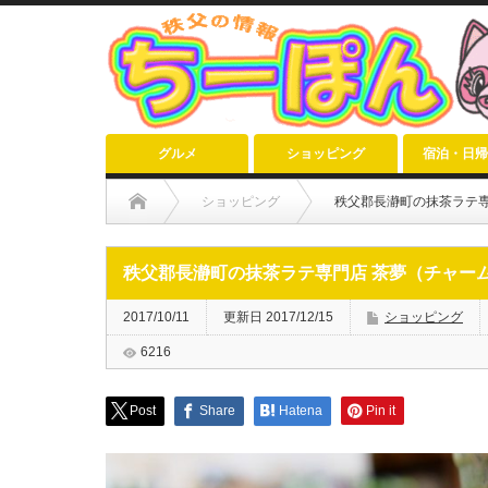
グルメ
ショッピング
宿泊・日帰
ショッピング
秩父郡長瀞町の抹茶ラテ専
秩父郡長瀞町の抹茶ラテ専門店 茶夢（チャー
2017/10/11
更新日 2017/12/15
ショッピング
6216
Post
Share
Hatena
Pin it