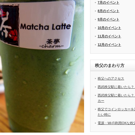
7月のイベント
8月のイベント
9月のイベント
10月のイベント
11月のイベント
12月のイベント
秩父のまわり方
秩父へのアクセス
西武秩父駅に着いたら？
西武秩父駅に着いたら？
カー
秩父でコインロッカーを
たい時に
電源・Wi-Fi利用OKな