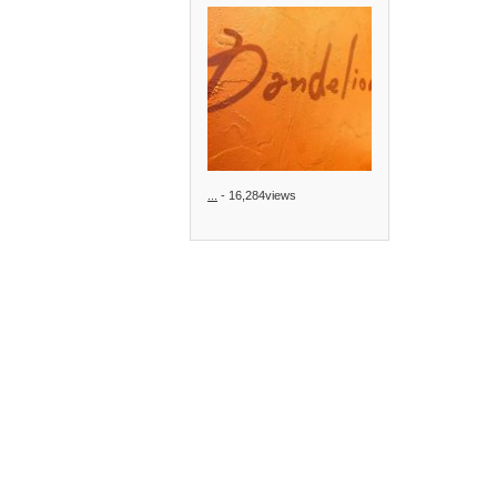
...
- 16,284views