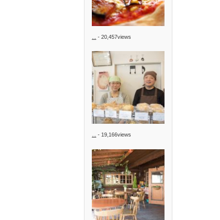
...
- 20,457views
...
- 19,166views