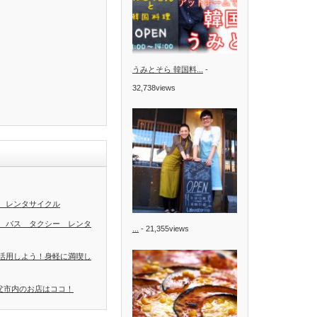
うみとそら 韓国料...
-
32,738views
 レンタサイクル
 バス タクシー レンタ
...
- 21,355views
活用しよう！身軽に満喫し
秩父市内のお店はココ！