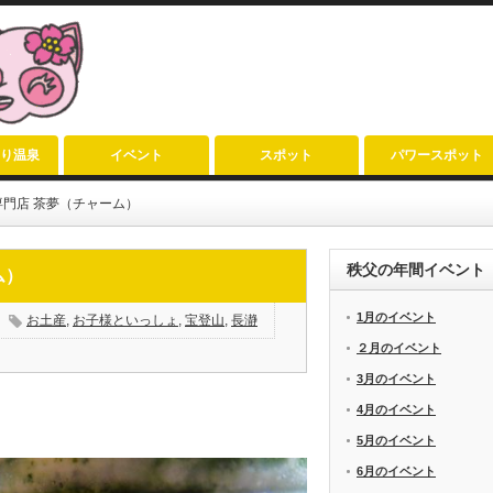
り温泉
イベント
スポット
パワースポット
門店 茶夢（チャーム）
秩父の年間イベント
ム）
1月のイベント
お土産
,
お子様といっしょ
,
宝登山
,
長瀞
２月のイベント
3月のイベント
4月のイベント
5月のイベント
6月のイベント