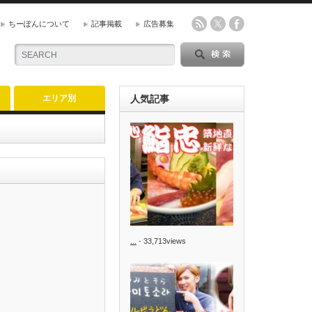
ちーぽんについて
記事掲載
広告募集
エリア別
人気記事
...
- 33,713views