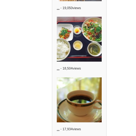
...
- 19,050views
...
- 18,504views
...
- 17,934views