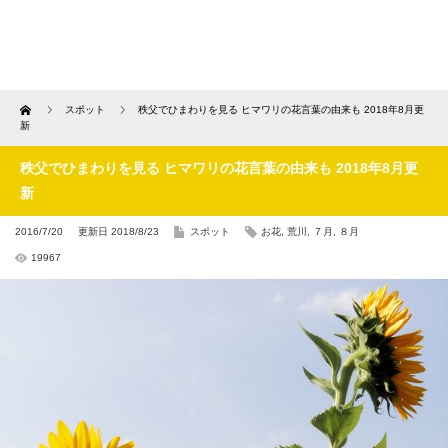
Home
スポット
秩父でひまわりを見る ヒマワリの花言葉の由来も 2018年8月更
新
秩父でひまわりを見る ヒマワリの花言葉の由来も 2018年8月更
新
2016/7/20
更新日 2018/8/23
スポット
お花
,
荒川
,
７月
,
８月
19967