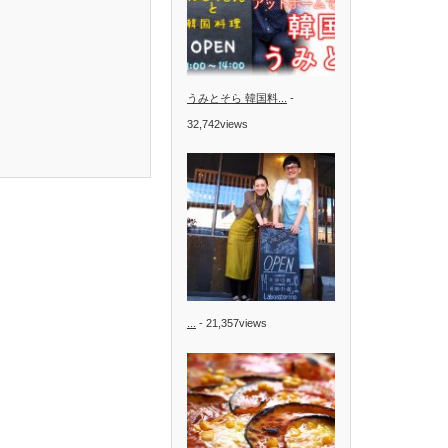
うみとそら 韓国料...
-
32,742views
...
- 21,357views