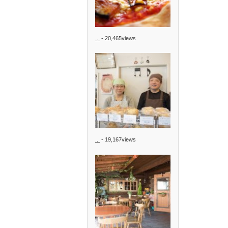
...
- 20,465views
...
- 19,167views