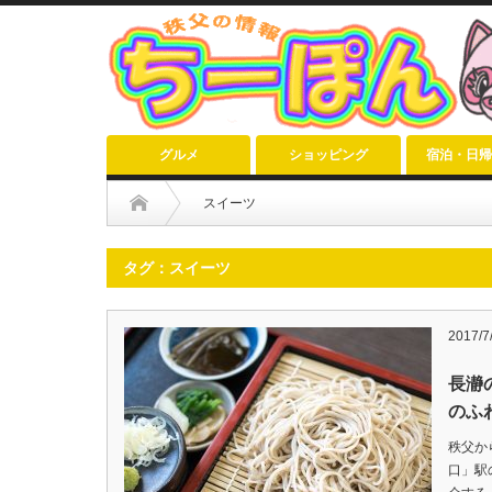
グルメ
ショッピング
宿泊・日帰
スイーツ
タグ：スイーツ
2017/7
長瀞
のふ
秩父か
口」駅