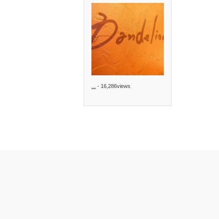
...
- 16,286views