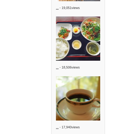
...
- 19,051views
...
- 18,506views
...
- 17,940views