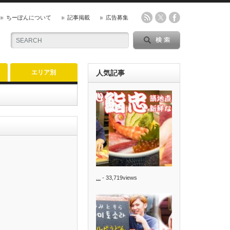
ちーぽんについて
記事掲載
広告募集
エリア別
人気記事
...
- 33,719views