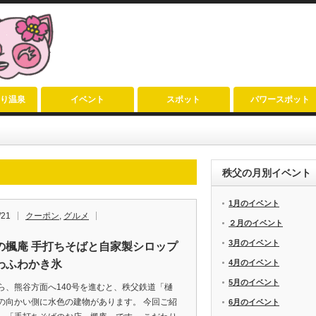
り温泉
イベント
スポット
パワースポット
秩父の月別イベント
1月のイベント
/21
クーポン
,
グルメ
２月のイベント
3月のイベント
の楓庵 手打ちそばと自家製シロップ
わふわかき氷
4月のイベント
5月のイベント
ら、熊谷方面へ140号を進むと、秩父鉄道「樋
の向かい側に水色の建物があります。 今回ご紹
6月のイベント