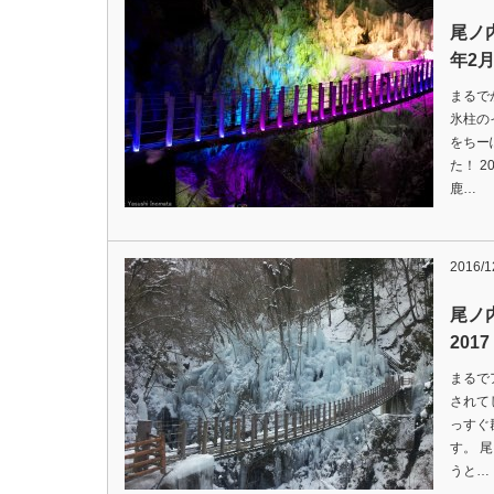
尾ノ
年2
まるで
氷柱の
をちー
た！ 2
鹿…
2016/1
尾ノ
2017
まるで
されて
っすぐ
す。 
うと…