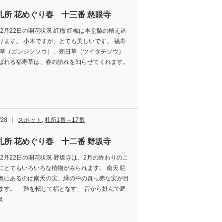
札所 花めぐり春 十三番 慈眼寺
7年2月22日の開花状況 紅梅 紅梅は本堂脇の植え込
ります。 小木ですが、とても美しいです。 福寿
日草（ガンジツソウ）、朔日草（ツイタチソウ）
ばれる福寿草は、春の訪れを知らせてくれます。
/28
スポット
,
札所1番～17番
札所 花めぐり春 十二番 野坂寺
7年2月22日の開花状況 野坂寺は、2月の終わりのこ
にとてもいろいろな植物がみられます。 南天 駐
奥にあるのは南天の実。緑の中の真っ赤な実が目
ます。 「難を転じて福となす」 昔から好んで庭
え…