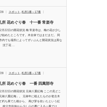
/28
スポット
,
札所1番～17番
札所 花めぐり春 十一番 常楽寺
7年2月22日の開花状況 梅 常楽寺は、梅の花が少し
び始めたところです。木全体ではまだまだ。 同
市内でも場所によってずいぶんと開花状況は異な
。 沈丁花 …
/28
スポット
,
札所1番～17番
札所 花めぐり春 一番 四萬部寺
7年2月22日の開花状況 元禄八重紅梅 ここの見どこ
元禄八重紅梅」。 元禄年に植えたものが老古木
て朽ち果てた根から、 再び芽を吹いたという紅
。 秩父市街地から少し山の麓に入る一番では、