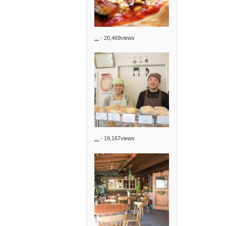
...
- 20,469views
...
- 19,167views