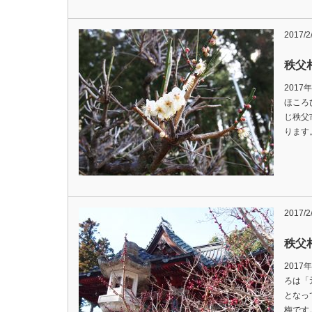
2017/2
秩父
201
ほころ
じ秩父
ります
2017/2
秩父
201
ろは「
となっ
梅です