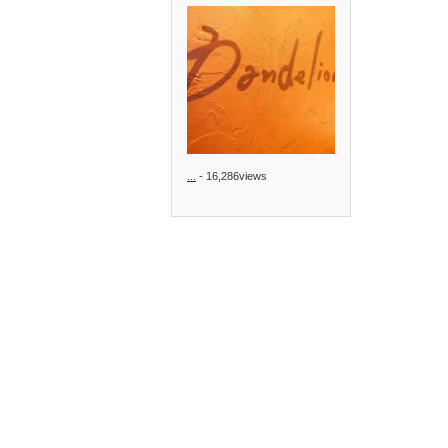
...
- 16,286views