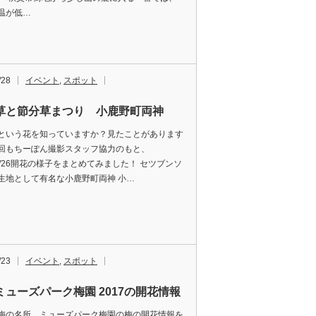
温が低…
/28
イベント
,
スポット
草と節分草まつり 小鹿野町両神
という花を知っていますか？見たことがあります
回もちーぽん撮影スタッフ協力のもと、
/2/26開花の様子をまとめてみました！ セツブンソ
生地として有名な小鹿野町両神 小…
/23
イベント
,
スポット
ミューズパーク梅園 2017の開花情報
梅の名所、ミューズパーク梅園の梅の開花情報を