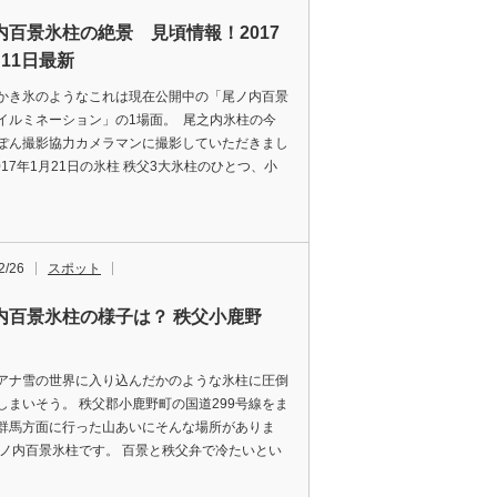
内百景氷柱の絶景 見頃情報！2017
月11日最新
かき氷のようなこれは現在公開中の「尾ノ内百景
イルミネーション」の1場面。 尾之内氷柱の今
ぽん撮影協力カメラマンに撮影していただきまし
017年1月21日の氷柱 秩父3大氷柱のひとつ、小
2/26
スポット
内百景氷柱の様子は？ 秩父小鹿野
アナ雪の世界に入り込んだかのような氷柱に圧倒
しまいそう。 秩父郡小鹿野町の国道299号線をま
群馬方面に行った山あいにそんな場所がありま
尾ノ内百景氷柱です。 百景と秩父弁で冷たいとい