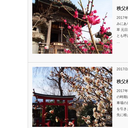
秩父
201
みにあ
草 元
とも呼
…
2017/2
秩父
201
の時期
車場の
を引き
先に植