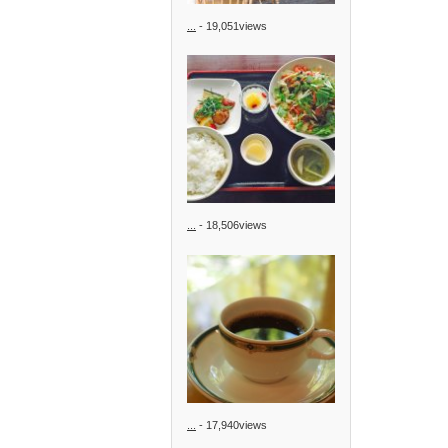
...
- 19,051views
...
- 18,506views
...
- 17,940views