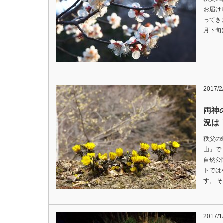
お届け
ってき
月下旬
2017/2
両神
況は
秩父の
山」で
自然公
トでは
す。 
2017/1