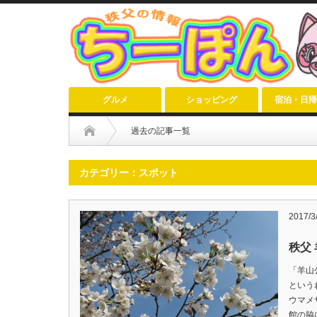
グルメ
ショッピング
宿泊・日帰
過去の記事一覧
カテゴリー：スポット
2017/3
秩父 
「羊山
という
ウマメ
館の脇