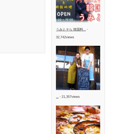
うみとそら 韓国料...
-
32,742views
...
- 21,357views