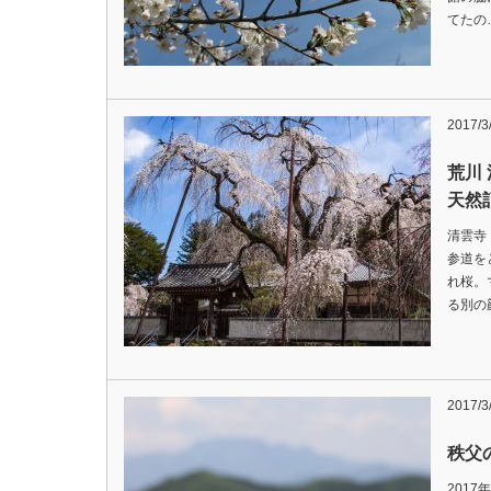
てたの
2017/3
荒川
天然
清雲寺
参道を
れ桜。
る別の
2017/3
秩父
201