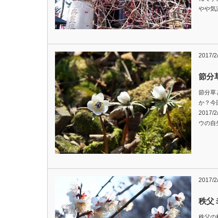
やや気
2017/2
節分
節分草
か？今
2017
ウの自
2017/2
秩父
秩父の