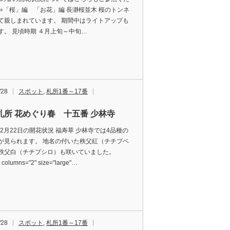
⇨「桜」編 「お花」編 長瀞桜並木 桜のトンネ
て親しまれています。 期間中はライトアップも
す。 見頃時期 ４月上旬～中旬…
/28
スポット
,
札所1番～17番
札所 花めぐり春 十五番 少林寺
年2月22日の開花状況 福寿草 少林寺では4品種の
が見られます。 地名の付いた秩父紅（チチブベ
秩父白（チチブシロ）も咲いていました。
y columns="2" size="large"…
/28
スポット
,
札所1番～17番