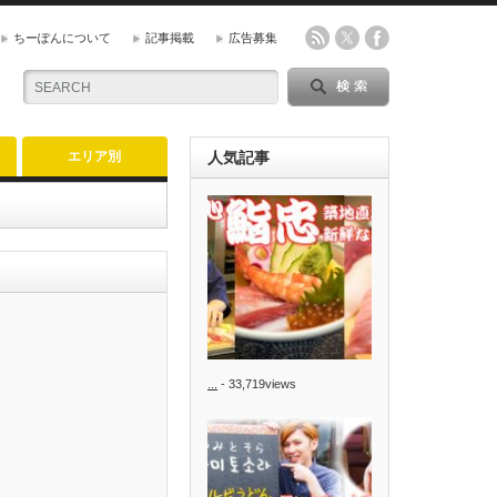
ちーぽんについて
記事掲載
広告募集
エリア別
人気記事
...
- 33,719views