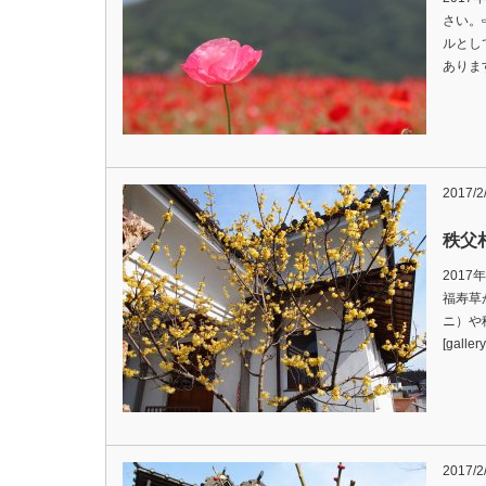
さい。
ルとし
ありま
2017/2
秩父
2017
福寿草
ニ）や
[galler
2017/2