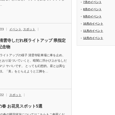
7月のイベント
…
8月のイベント
9月のイベント
10月のイベント
/23
イベント
,
スポット
11月のイベント
12月のイベント
 清雲寺しだれ桜ライトアップ 県指定
記念物
 ライトアップの様子 清雲寺駐車場に車を止め、
とおり近づいていくと、暗闇に浮かび上がるしだ
マジ ヤバいです。 とっても幻想的。昼とは異な
顔。「美」をとらえようと三脚を…
/22
スポット
の春 お花見スポット5選
7年の春の開花状況についてはこちらもご参照くだ