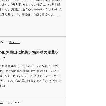
します。 3月12日 梅まつりの様子 だいぶ咲き揃
ました。 満開にはもう少しかかりそうですが、2
に来た時よりも、梅の香りを強く感じます。 …
/22
スポット
の四阿屋山に蝋梅と福寿草の開花状
！？
蝋梅鑑賞スポットといえば、有名なのは「宝登
す。 また福寿草の鑑賞は秩父紅の咲く「ムクゲ
園」が知られています。 今回はメジャースポッ
なく、蝋梅と福寿草の鑑賞では穴場をご紹介しま
それは…
/27
スポット