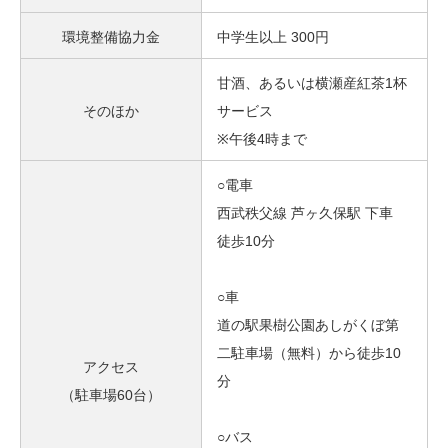
環境整備協力金
中学生以上 300円
甘酒、あるいは横瀬産紅茶1杯
そのほか
サービス
※午後4時まで
○電車
西武秩父線 芦ヶ久保駅 下車
徒歩10分
○車
道の駅果樹公園あしがくぼ第
二駐車場（無料）から徒歩10
アクセス
分
（駐車場60台）
○バス