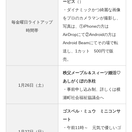
ービス
（）
・ダイナミックかつ綺麗な画像
をプロのカメラマンが撮影し、
毎金曜日ライトアップ
写真は、①iPhoneの方は
時間帯
AirDropにて②Androidの方は
Android Beamにてその場で転
送し、1カット 500円で販
売。
秩父メープル＆スィーツ婚活♡
あしがくぼの氷柱
1月26日（土）
・事前申し込み制、詳しくは横
瀬町社会福祉協議会へ
ゴスペル・ミュウ ミニコンサ
ート
・午前11時～ 元気で優しいゴ
1月27日（日）