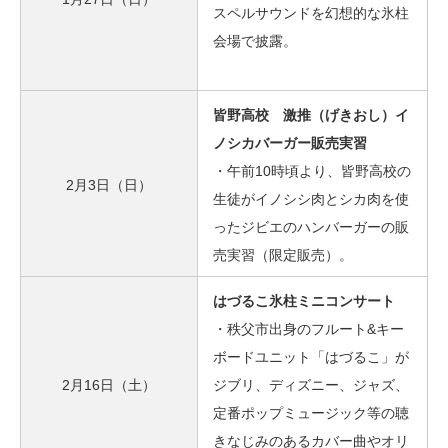
スペルサウンドを幻想的な氷柱
会場で披露。
皆野高校 激推（げきおし）イ
ノシカバーガー販売実習
・午前10時頃より、皆野高校の
2月3日（日）
生徒がイノシシ肉とシカ肉を使
ったジビエのハンバーガーの販
売実習（限定販売）。
はづるこ氷柱ミニコンサート
・秩父市出身のフルート&キー
ボードユニット「はづるこ」が
2月16日（土）
ジブリ、ディズニー、ジャズ、
定番ポップミュージック等の聴
きなじみのあるカバー曲やオリ