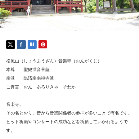
松風山（しょうふうざん）音楽寺（おんがくじ）
本尊 聖観世音菩薩
宗派 臨済宗南禅寺派
ご真言 おん あろりきゃ そわか
音楽寺。
その名とおり、昔から音楽関係者の参拝が多いことで有名です。
ヒット祈願やコンサートの成功などを祈願していかれるようで
す。