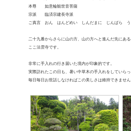
本尊 如意輪観世音菩薩
宗派 臨済宗建長寺派
ご真言 おん はんどめい しんだまに じんばら う
二十九番からさらに山の方、山の方へと進んだ先にある
ここ法雲寺です。
非常に手入れの行き届いた境内が印象的です。
実際訪れたこの日も、暑い中草木の手入れをしていらっ
毎日毎日お世話しなければこの美しさは維持できません