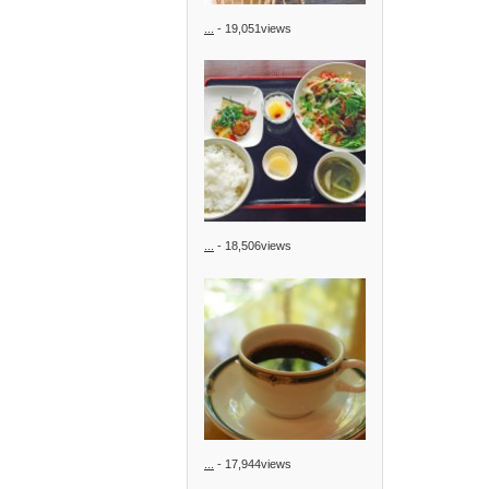
...
- 19,051views
...
- 18,506views
...
- 17,944views