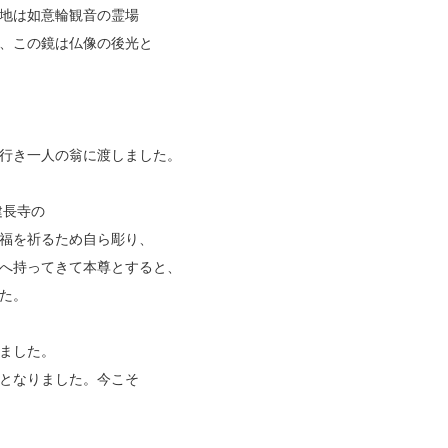
地は如意輪観音の霊場
、この鏡は仏像の後光と
行き一人の翁に渡しました。
建長寺の
福を祈るため自ら彫り、
へ持ってきて本尊とすると、
た。
ました。
となりました。今こそ