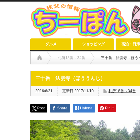
グルメ
ショッピング
宿泊・日帰
札所18番～34番
三十番 法雲寺（ほう
三十番 法雲寺（ほううんじ）
2016/6/21
更新日 2017/11/10
札所18番～34番
Post
Share
Hatena
Pin it