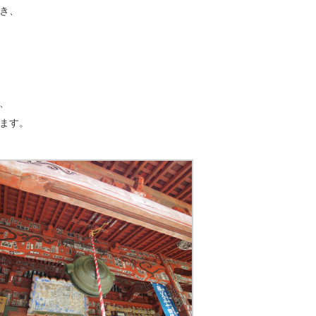
き、
、
ます。