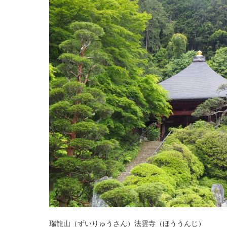
瑞龍山（ずいりゅうさん）法雲寺（ほううんじ）