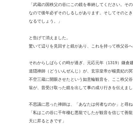
「武蔵の国秩父の谷にこの鏡を奉納してください。その
なので後年必ずそのしるしがあります。そしてそのとき
なるでしょう。」
と告げて消えました。
驚いて辺りを見回すと鏡があり、これを持って秩父谷へ
それからしばらくの時が過ぎ、元応元年（1319）鎌倉
道隠禅師（どういんぜんじ）が、玄宗皇帝が楊貴妃の冥
不空三蔵に開眼させたという如意輪観音を、ここ秩父谷
翁が、昔受け取った鏡を出して事の成り行きを伝えまし
不思議に思った禅師は、「あなたは何者なのか」と尋ね
「私はこの谷に千年棲む悪龍でしたが観音を信じて善龍
天に昇るときです」