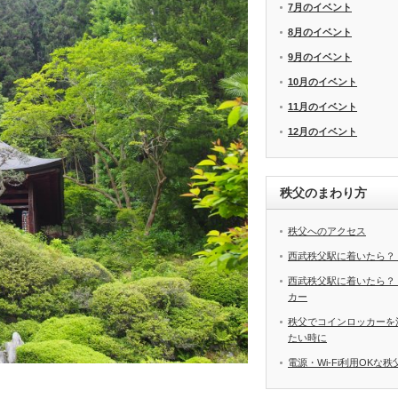
7月のイベント
8月のイベント
9月のイベント
10月のイベント
11月のイベント
12月のイベント
秩父のまわり方
秩父へのアクセス
西武秩父駅に着いたら？
西武秩父駅に着いたら？
カー
秩父でコインロッカーを
たい時に
電源・Wi-Fi利用OKな