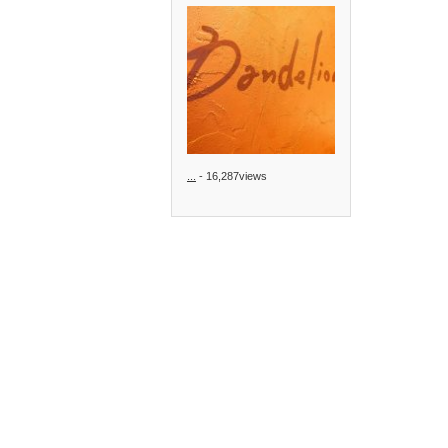
...
- 16,287views