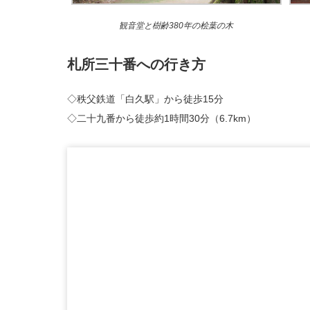
観音堂と樹齢380年の桧葉の木
札所三十番への行き方
◇秩父鉄道「白久駅」から徒歩15分
◇二十九番から徒歩約1時間30分（6.7km）