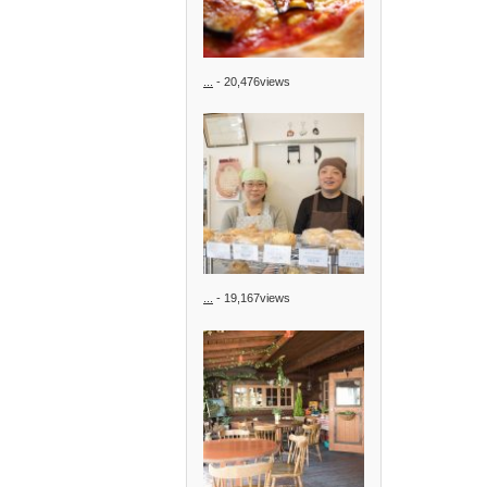
...
- 20,476views
...
- 19,167views