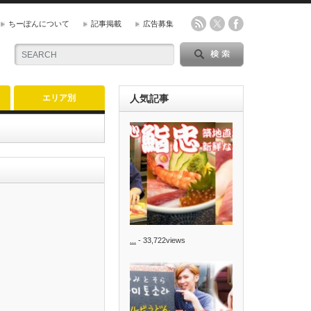
ちーぽんについて
記事掲載
広告募集
エリア別
人気記事
...
- 33,722views