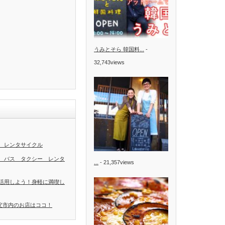
うみとそら 韓国料...
-
32,743views
 レンタサイクル
 バス タクシー レンタ
...
- 21,357views
活用しよう！身軽に満喫し
秩父市内のお店はココ！