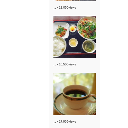
...
- 19,050views
...
- 18,505views
...
- 17,936views