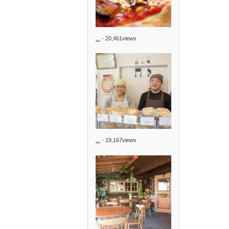
...
- 20,461views
...
- 19,167views