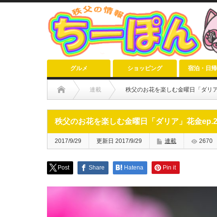
グルメ
ショッピング
宿泊・日帰
連載
秩父のお花を楽しむ金曜日「ダリア」
秩父のお花を楽しむ金曜日「ダリア」花金ep.2
2017/9/29
更新日 2017/9/29
連載
2670
Post
Share
Hatena
Pin it