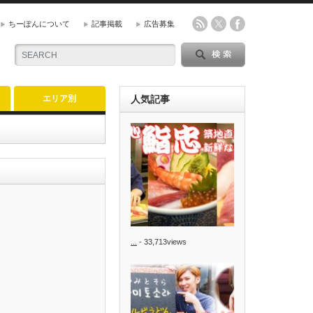
ちーぽんについて
記事掲載
広告募集
エリア別
人気記事
...
- 33,713views