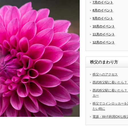
7月のイベント
8月のイベント
9月のイベント
10月のイベント
11月のイベント
12月のイベント
秩父のまわり方
秩父へのアクセス
西武秩父駅に着いたら？
西武秩父駅に着いたら？
カー
秩父でコインロッカーを
たい時に
電源・Wi-Fi利用OKな