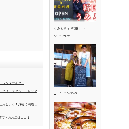
うみとそら 韓国料...
-
32,740views
 レンタサイクル
 バス タクシー レンタ
...
- 21,355views
活用しよう！身軽に満喫し
秩父市内のお店はココ！