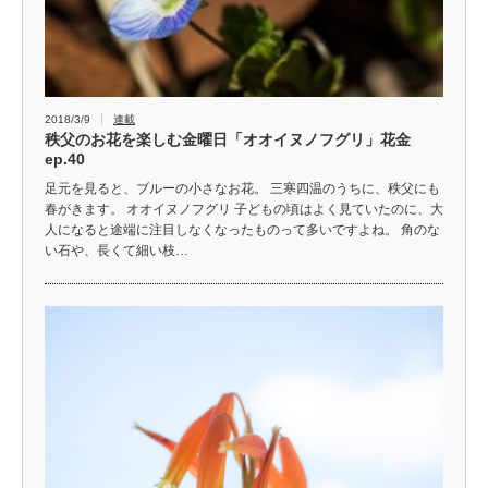
2018/3/9
連載
秩父のお花を楽しむ金曜日「オオイヌノフグリ」花金
ep.40
足元を見ると、ブルーの小さなお花。 三寒四温のうちに、秩父にも
春がきます。 オオイヌノフグリ 子どもの頃はよく見ていたのに、大
人になると途端に注目しなくなったものって多いですよね。 角のな
い石や、長くて細い枝…