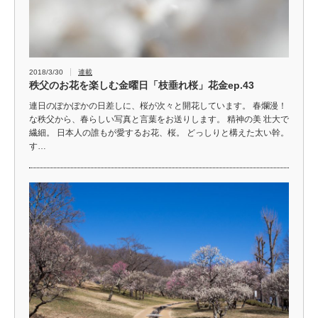
2018/3/30
連載
秩父のお花を楽しむ金曜日「枝垂れ桜」花金ep.43
連日のぽかぽかの日差しに、桜が次々と開花しています。 春爛漫！
な秩父から、春らしい写真と言葉をお送りします。 精神の美 壮大で
繊細。 日本人の誰もが愛するお花、桜。 どっしりと構えた太い幹。
す…