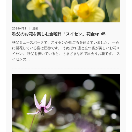
2018/4/13
連載
秩父のお花を楽しむ金曜日「スイセン」花金ep.45
秩父ミューズパークで、スイセンが見ごろを迎えていました。 一斉
に開花している姿は圧巻です。 うぬぼれ 凛と立つ姿が美しいお花ス
イセン。 秩父を歩いていると、さまざまな所で出会うお花です。 ス
イセンの…