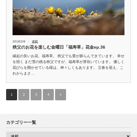
2018/2/9
連載
秩父のお花を楽しむ金曜日「福寿草」花金ep.36
縁起の良いお花、福寿草。 秩父でも蕾が膨らんできています。 幸せ
を招く まだ雪の残る秩父ですが、福寿草が芽吹いています。 優しく
花びらを開かせている様は、神々しくもあります。 立春を迎え、こ
れからまさ…
1
2
3
4
»
カテゴリー一覧
カ