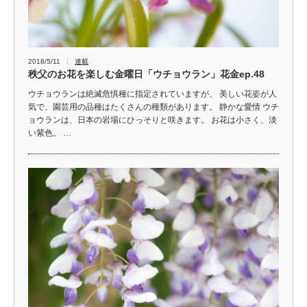
2018/5/11
連載
秩父のお花を楽しむ金曜日「ウチョウラン」花金ep.48
ウチョウランは絶滅危惧種に指定されていますが、 美しい花姿が人
気で、園芸用の品種はたくさんの種類があります。 静かな愛情 ウチ
ョウランは、日本の岩場にひっそりと咲きます。 お花は小さく、淡
い紫色。 …