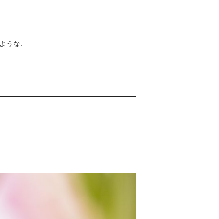
ような、
。