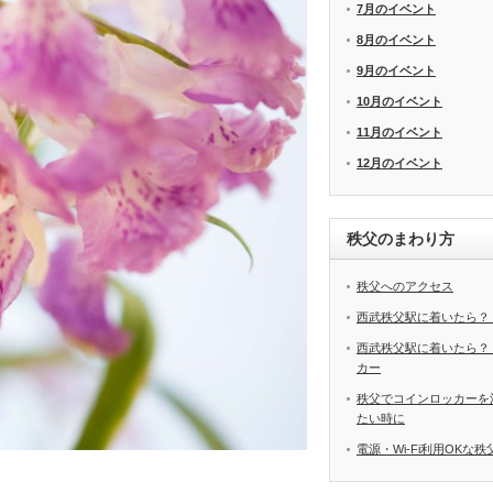
7月のイベント
8月のイベント
9月のイベント
10月のイベント
11月のイベント
12月のイベント
秩父のまわり方
秩父へのアクセス
西武秩父駅に着いたら？
西武秩父駅に着いたら？
カー
秩父でコインロッカーを
たい時に
電源・Wi-Fi利用OKな