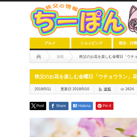
グルメ
ショッピング
宿泊・日帰
連載
秩父のお花を楽しむ金曜日「ウチョウ
秩父のお花を楽しむ金曜日「ウチョウラン」花金e
2018/5/11
更新日 2018/5/10
連載
2624
Post
Share
Hatena
Pin it