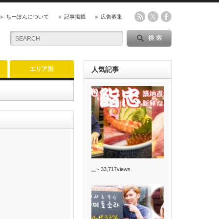
ちーぽんについて
記事掲載
広告募集
エリア別
人気記事
...
- 33,717views