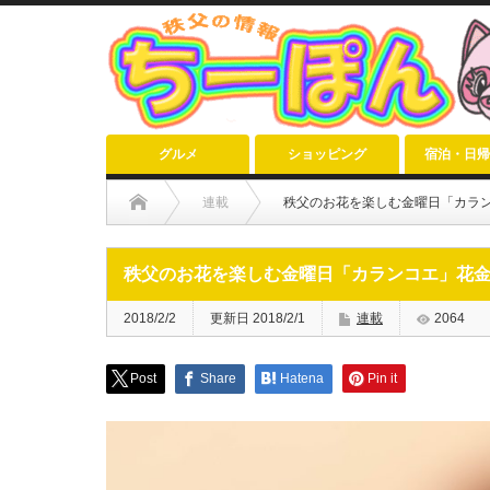
グルメ
ショッピング
宿泊・日帰
連載
秩父のお花を楽しむ金曜日「カランコ
秩父のお花を楽しむ金曜日「カランコエ」花金ep
2018/2/2
更新日 2018/2/1
連載
2064
Post
Share
Hatena
Pin it