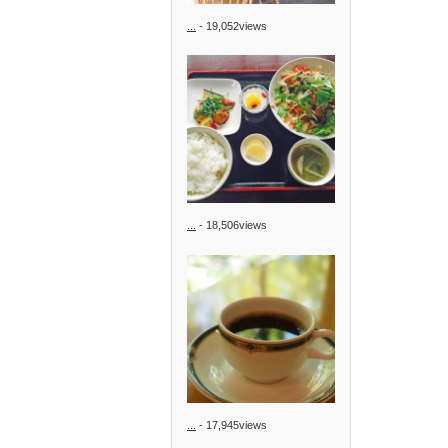
...
- 19,052views
...
- 18,506views
...
- 17,945views