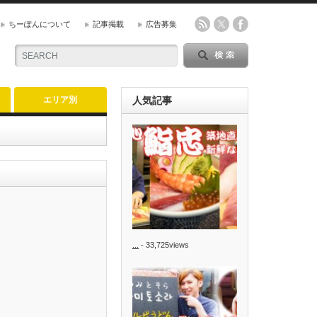
ちーぽんについて
記事掲載
広告募集
エリア別
人気記事
...
- 33,725views