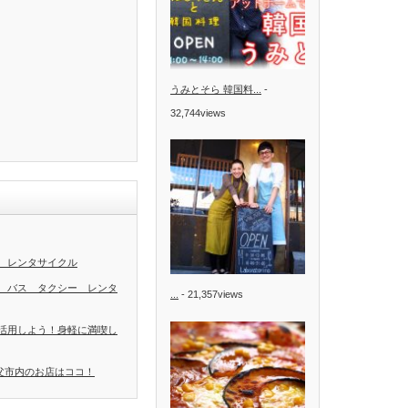
うみとそら 韓国料...
-
32,744views
 レンタサイクル
 バス タクシー レンタ
...
- 21,357views
活用しよう！身軽に満喫し
秩父市内のお店はココ！