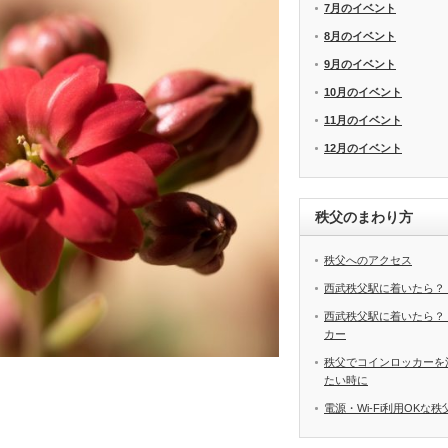
7月のイベント
8月のイベント
9月のイベント
10月のイベント
11月のイベント
12月のイベント
秩父のまわり方
秩父へのアクセス
西武秩父駅に着いたら？
西武秩父駅に着いたら？
カー
秩父でコインロッカーを
たい時に
電源・Wi-Fi利用OKな