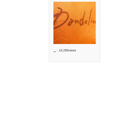
...
- 16,289views