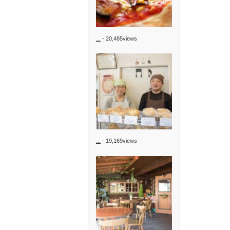
...
- 20,485views
...
- 19,169views