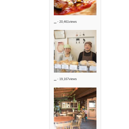
...
- 20,461views
...
- 19,167views