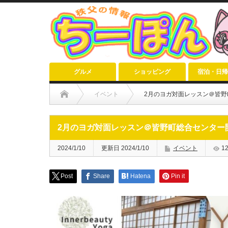
グルメ
ショッピング
宿泊・日帰
イベント
2月のヨガ対面レッスン＠皆野
2月のヨガ対面レッスン＠皆野町総合センター
2024/1/10
更新日 2024/1/10
イベント
1
Post
Share
Hatena
Pin it