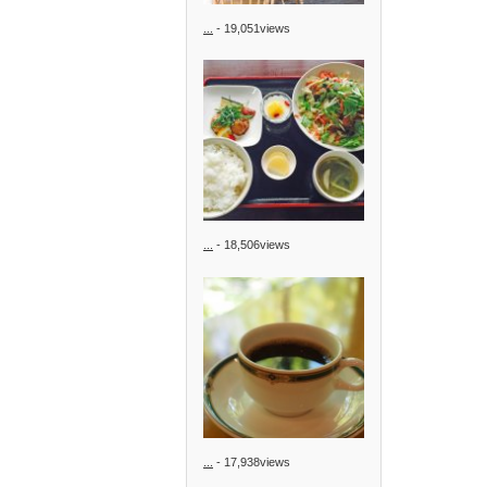
...
- 19,051views
...
- 18,506views
...
- 17,938views