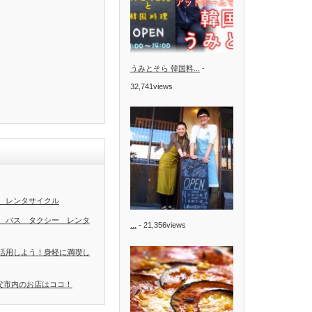
うみとそら 韓国料...
-
32,741views
 レンタサイクル
 バス タクシー レンタ
...
- 21,356views
活用しよう！身軽に満喫し
秩父市内のお店はココ！