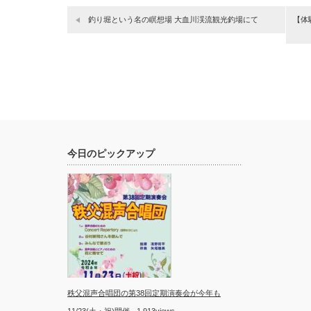
釣り堀という名の瞑想場 大血川渓流観光釣場にて
【体
今日のピックアップ
秩父混声合唱団の第38回定期演奏会が今年も