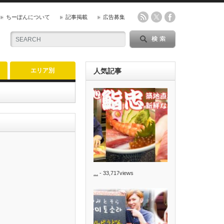
ちーぽんについて
記事掲載
広告募集
エリア別
人気記事
...
- 33,717views