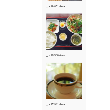
...
- 19,051views
...
- 18,506views
...
- 17,941views