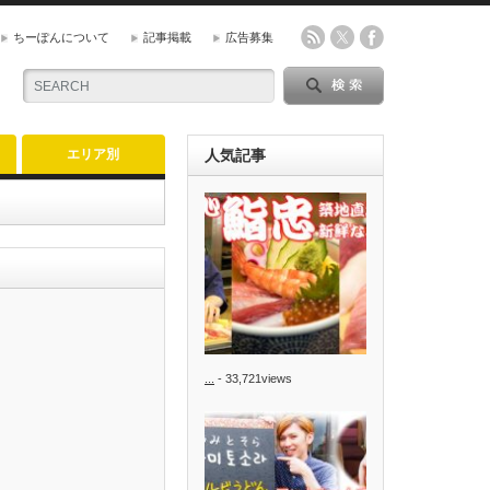
ちーぽんについて
記事掲載
広告募集
エリア別
人気記事
...
- 33,721views