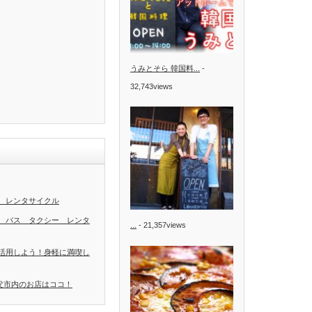
うみとそら 韓国料...
-
32,743views
 レンタサイクル
 バス タクシー レンタ
...
- 21,357views
活用しよう！身軽に満喫し
秩父市内のお店はココ！