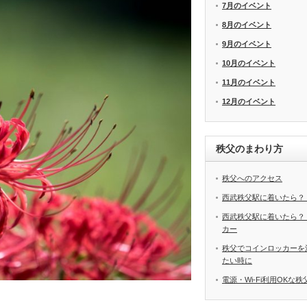
7月のイベント
8月のイベント
9月のイベント
10月のイベント
11月のイベント
12月のイベント
秩父のまわり方
秩父へのアクセス
西武秩父駅に着いたら？
西武秩父駅に着いたら？
カー
秩父でコインロッカーを
たい時に
電源・Wi-Fi利用OKな