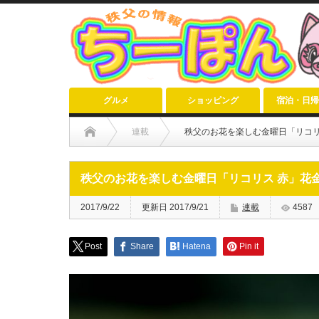
グルメ
ショッピング
宿泊・日帰
連載
秩父のお花を楽しむ金曜日「リコリス
秩父のお花を楽しむ金曜日「リコリス 赤」花金e
2017/9/22
更新日 2017/9/21
連載
4587
Post
Share
Hatena
Pin it