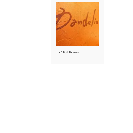
...
- 16,286views