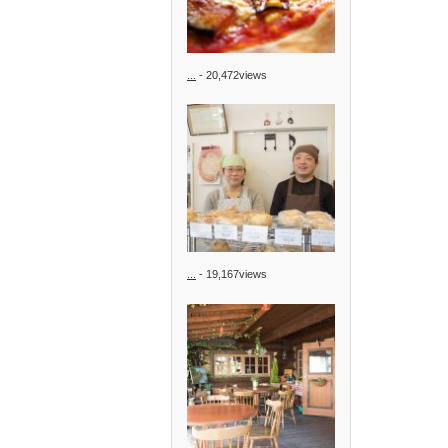
...
- 20,472views
...
- 19,167views