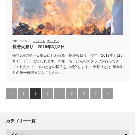
2018/3/15
イベント
,
エンタメ
長瀞火祭り 2019年3月3日
毎年3月の第一日曜日に行われる「長瀞火祭り」今年（2019年）は3
月3日（日）に行われます。昨年、ちーぽんのスタッフが行ってき
てくれたので、そのときの様子をご紹介します。 火祭りとは 毎年3
月の第一日曜日におこなわれ…
«
1
2
3
4
5
6
7
»
カテゴリー一覧
カ