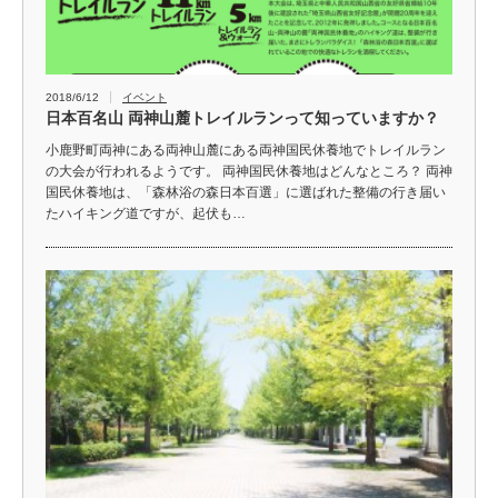
2018/6/12
イベント
日本百名山 両神山麓トレイルランって知っていますか？
小鹿野町両神にある両神山麓にある両神国民休養地でトレイルラン
の大会が行われるようです。 両神国民休養地はどんなところ？ 両神
国民休養地は、「森林浴の森日本百選」に選ばれた整備の行き届い
たハイキング道ですが、起伏も…