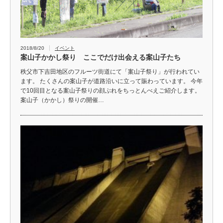
2018/8/20
イベント
案山子かかし祭り ここでだけ出会える案山子たち
秩父市下吉田地区のフルーツ街道にて「案山子祭り」が行われてい
ます。 たくさんの案山子が道路沿いに立って賑わっています。 今年
で10回目となる案山子祭りの顔ぶれをちっとんべえご紹介します。
案山子（かかし）祭りの開催…