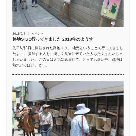
2018/6/8
イベント
路地ST.に行ってきました 2018年のようす
先日6月3日に開催された路地スタ。 地元ということで行ってきまし
たよ～。 参加する人も、楽しく見物に来ていた人もたくさんいらっ
しゃいました。 この日は天気に恵まれて、とっても暑い中、路地は
熱気いっぱい。 [cli…