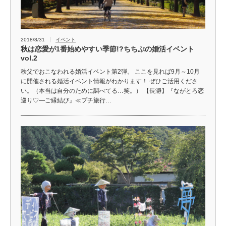
2018/8/31
イベント
秋は恋愛が1番始めやすい季節!?ちちぶの婚活イベント
vol.2
秩父でおこなわれる婚活イベント第2弾。 ここを見れば9月～10月
に開催される婚活イベント情報がわかります！ ぜひご活用くださ
い。（本当は自分のために調べてる…笑。） 【長瀞】『ながとろ恋
巡り♡―ご縁結び』≪プチ旅行…