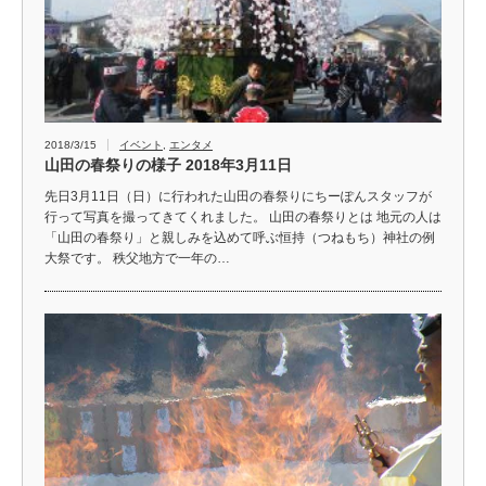
2018/3/15
イベント
,
エンタメ
山田の春祭りの様子 2018年3月11日
先日3月11日（日）に行われた山田の春祭りにちーぽんスタッフが
行って写真を撮ってきてくれました。 山田の春祭りとは 地元の人は
「山田の春祭り」と親しみを込めて呼ぶ恒持（つねもち）神社の例
大祭です。 秩父地方で一年の…