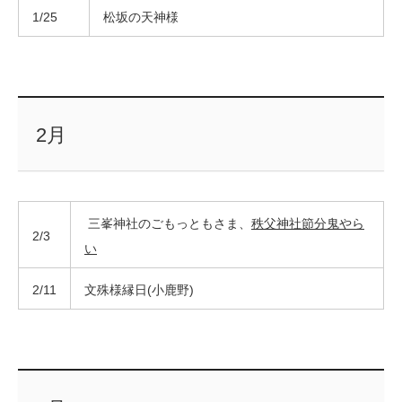
1/25
松坂の天神様
2月
三峯神社のごもっともさま、
秩父神社節分鬼やら
2/3
い
2/11
文殊様縁日(小鹿野)