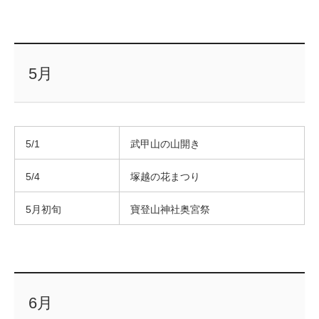
5月
5/1
武甲山の山開き
5/4
塚越の花まつり
5月初旬
寶登山神社奥宮祭
6月