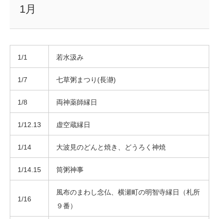
1月
1/1
若水汲み
1/7
七草粥まつり(長瀞)
1/8
両神薬師縁日
1/12.13
虚空蔵縁日
1/14
大波見のどんと焼き、どうろく神焼
1/14.15
筒粥神事
風布のまわし念仏、横瀬町の明智寺縁日（札所
1/16
９番）