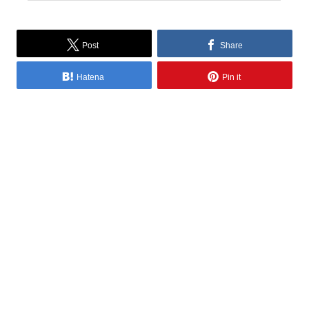
Post
Share
Hatena
Pin it