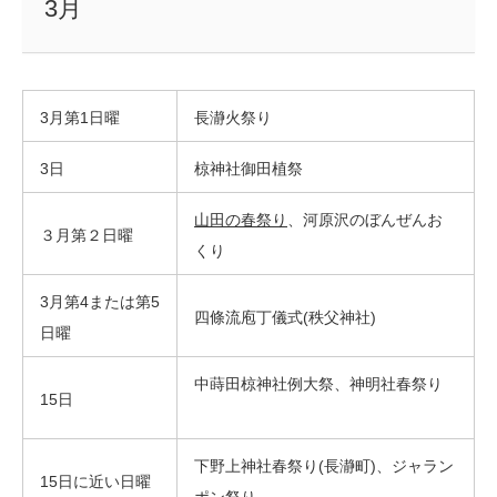
3月
3月第1日曜
長瀞火祭り
3日
椋神社御田植祭
山田の春祭り
、河原沢のぼんぜんお
３月第２日曜
くり
3月第4または第5
四條流庖丁儀式(秩父神社)
日曜
中蒔田椋神社例大祭、神明社春祭り
15日
下野上神社春祭り(長瀞町)、ジャラン
15日に近い日曜
ポン祭り