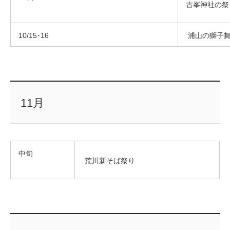
古峯神社の祭
10/15･16
浦山の獅子
11月
中旬
荒川新そば祭り