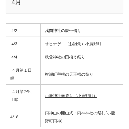
4月
4/2
浅間神社の腹帯借り
4/3
オヒナゲエ（お雛粥）小鹿野町
4/4
秩父神社の田植え祭り
４月第１日
横瀬町宇根の天王様の祭り
曜
４月第2金、
小鹿神社春祭り（小鹿野町）
土曜
両神山の開山式・両神神社の祭礼(小鹿
4/18
野町両神)