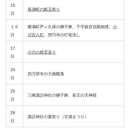
15
長瀞町の船玉祭り
日
１６
横瀬町芦ヶ久保の獅子舞、千手観音信願相撲、
小
日
川百八灯
、惣円寺の灯篭流し
17
小川の精霊送り
日
24
四万部寺の大施餓鬼
日
25
三峰諏訪神社の獅子舞、長又の天神様
日
26
諏訪神社の夏祭り（甘酒まつり）
日