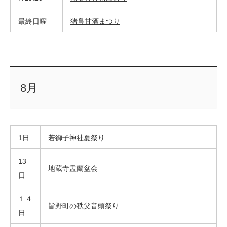
最終日曜
猪鼻甘酒まつり
8月
1日
若御子神社夏祭り
13
地蔵寺盂蘭盆会
日
１４
皆野町の秩父音頭祭り
日