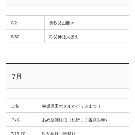
6/2
奥秩父山開き
6/30
秩父神社大祓え
7月
上旬
寺坂棚田ホタルかがり火まつり
７/８
あめ薬師縁日
（札所１３番慈眼寺）
7/19.20
秩父神社川瀬祭り