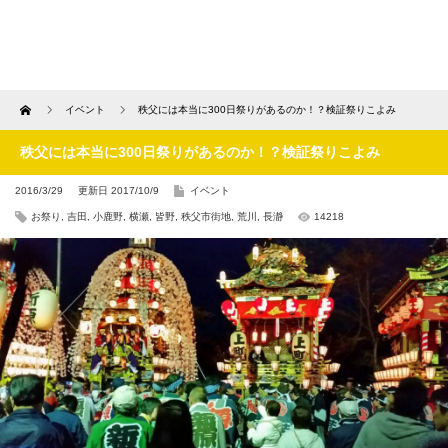
Home
イベント
秩父には本当に300日祭りがあるのか！？検証祭りこよみ
秩父には本当に300日祭りがあるのか！？検証祭りこよみ
2016/3/29
更新日 2017/10/9
イベント
お祭り
,
吉田
,
小鹿野
,
横瀬
,
皆野
,
秩父市街地
,
荒川
,
長瀞
14218